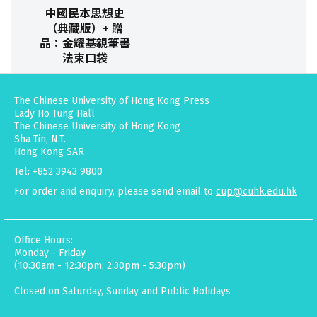
中國民本思想史
（典藏版）+ 贈
品：金耀基親筆書
法束口袋
The Chinese University of Hong Kong Press
Lady Ho Tung Hall
The Chinese University of Hong Kong
Sha Tin, N.T.
Hong Kong SAR
Tel: +852 3943 9800
For order and enquiry, please send email to
cup@cuhk.edu.hk
Office Hours:
Monday - Friday
(10:30am - 12:30pm; 2:30pm - 5:30pm)
Closed on Saturday, Sunday and Public Holidays