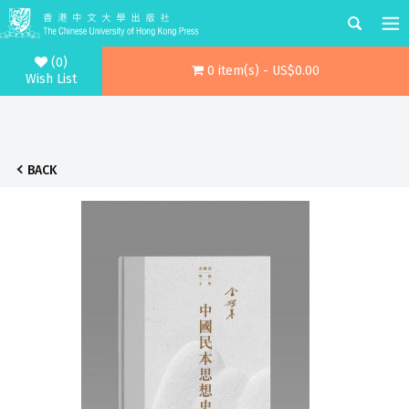
(0)
0 item(s) - US$0.00
Wish List
BACK