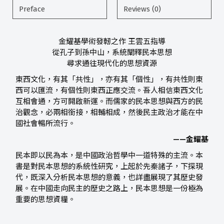
Preface
Reviews (0)
金耀基學術發軔之作 王雲五指導
從孔子到孫中山，系統闡釋民本思想
尋求通往現代化的思想資源
東西文化，有其「共性」，亦有其「個性」，有共性則東
西可以匯流，有個性則東西正應交流。吾人相信東西文化
互相會通，方可開啟新運。而儒家的民本思想與西方的民
治觀念，必兩相銜接，相輔相成，然後民主政治才能在中
國社會暢所流行。
——金耀基
民本即以民為本，是中國政治哲學中一道特殊的主流。本
書是對民本思想的系統性研究，上起於先秦諸子，下探現
代，既深入分析民本思想的意義，也詳盡展現了其歷史發
展。在中國走向民主的歷史之路上，民本思想是一份極為
重要的思想資糧。