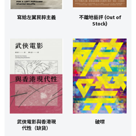
寫給左翼民粹主義
不離地藝評 (Out of
Stock)
武俠電影與香港現
破噤
代性（缺貨）