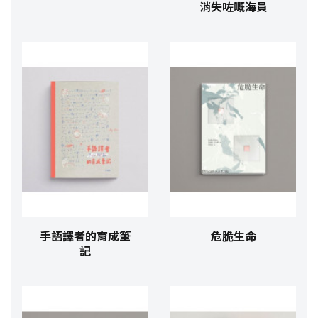
消失咗嘅海員
手語譯者的育成筆
危脆生命
記