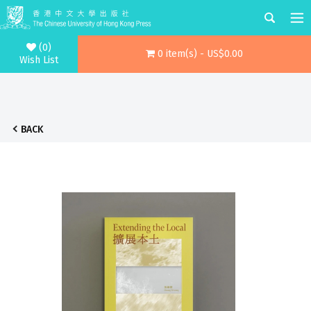
(0)
0 item(s) - US$0.00
Wish List
BACK