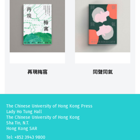
再現梅窩
同聲同氣
The Chinese University of Hong Kong Press
Lady Ho Tung Hall
The Chinese University of Hong Kong
Sha Tin, N.T.
Hong Kong SAR
Tel: +852 3943 9800