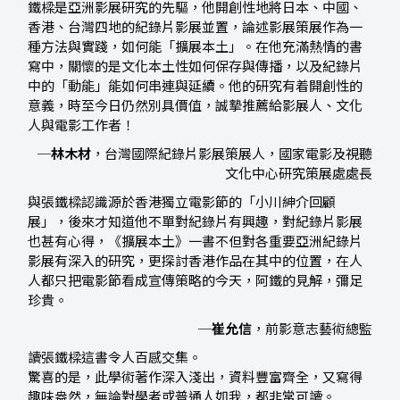
鐵樑是亞洲影展研究的先驅，他開創性地將日本、中國、
香港、台灣四地的紀錄片影展並置，論述影展策展作為一
種方法與實踐，如何能「擴展本土」。在他充滿熱情的書
寫中，關懷的是文化本土性如何保存與傳播，以及紀錄片
中的「動能」能如何串連與延續。他的研究有着開創性的
意義，時至今日仍然別具價值，誠摯推薦給影展人、文化
人與電影工作者！
─
林木材
，台灣國際紀錄片影展策展人，國家電影及視聽
文化中心研究策展處處長
與張鐵樑認識源於香港獨立電影節的「小川紳介回顧
展」，後來才知道他不單對紀錄片有興趣，對紀錄片影展
也甚有心得，《擴展本土》一書不但對各重要亞洲紀錄片
影展有深入的研究，更探討香港作品在其中的位置，在人
人都只把電影節看成宣傳策略的今天，阿鐵的見解，彌足
珍貴。
─
崔允信
，前影意志藝術總監
讀張鐵樑這書令人百感交集。
驚喜的是，此學術著作深入淺出，資料豐富齊全，又寫得
趣味盎然，無論對學者或普通人如我，都非常可讀。