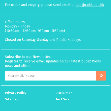
For order and enquiry, please send email to
cup@cuhk.edu.hk
Office Hours:
Monday - Friday
(10:30am - 12:30pm; 2:30pm - 5:30pm)
Closed on Saturday, Sunday and Public Holidays
Subscribe to our Newsletter.
Register to receive email updates on our latest publications,
news and offers.
Privacy Policy
Disclaimer
Sitemap
Text Size