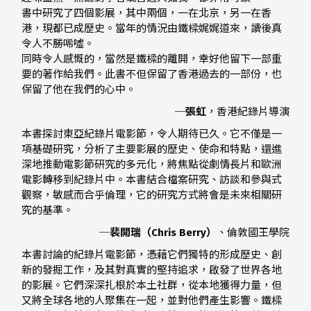
書中研究了四個影展，其中兩個，一在北京，另一在香
港，現都已成歷史。當年的情況由鐵樑娓娓道來，讀後真
令人不勝唏噓。
同時令人感慨的，當然是鐵樑的離開，幸好他留下一部重
要的著作給我們。此書不但保留了香港過去的一部份，也
保留了他在我們的心中。
─
張虹
，香港紀錄片導演
本書探討東亞紀錄片電影節，令人期待已久。它不僅是一
項基礎研究，分析了主要影展的歷史、使命和特點，還進
深地推動電影節研究的多元化，將焦點從劇情長片和歐洲
電影轉移到紀錄片中。本書結合檔案研究、訪談和參與式
觀察，敏感而合乎倫理，它的研究方式將會是未來相關研
究的基準。
─
裴開瑞（Chris Berry）
、倫敦國王學院
本書討論的紀錄片電影節，憑藉它們獨特的形成歷史、創
新的發掘工作，及其對真實的堅持追求，啟發了世界各地
的影展。它們深深扎根於本土社群，從本地獲得力量，但
又將全球各地的人聚集在一起，並對他們產生影響。鐵樑