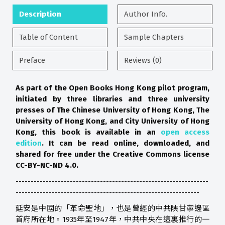
Description
Author Info.
Table of Content
Sample Chapters
Preface
Reviews (0)
As part of the Open Books Hong Kong pilot program,
initiated by three libraries and three university
presses of The Chinese University of Hong Kong, The
University of Hong Kong, and City University of Hong
Kong, this book is available in an
open access
edition
. It can be read online, downloaded, and
shared for free under the Creative Commons license
CC-BY-NC-ND 4.0.
----------------------------------------------------------------
-------------------------------------------------------------
延安是中國的「革命聖地」，也是曾經的中共陝甘寧邊區
首府所在地。1935年至1947年，中共中央在這裏推行的一