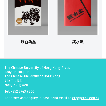
以血為墨
鐵水流
The Chinese University of Hong Kong Press
Lady Ho Tung Hall
The Chinese University of Hong Kong
Sha Tin, N.T.
Hong Kong SAR
Tel: +852 3943 9800
For order and enquiry, please send email to
cup@cuhk.edu.hk