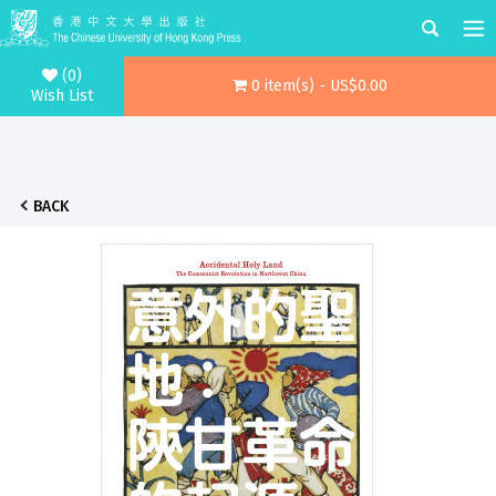
(0)
0 item(s) - US$0.00
Wish List
BACK