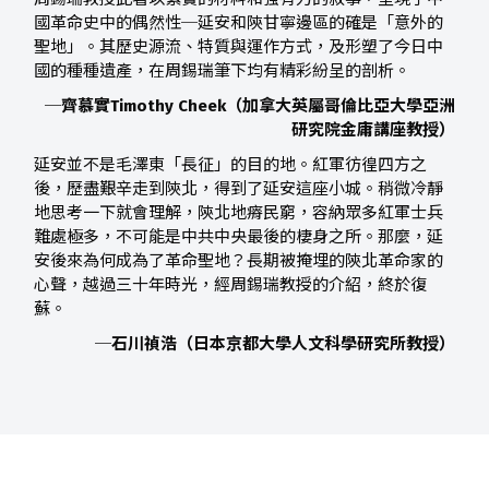
國革命史中的偶然性─延安和陝甘寧邊區的確是「意外的
聖地」。其歷史源流、特質與運作方式，及形塑了今日中
國的種種遺產，在周錫瑞筆下均有精彩紛呈的剖析。
─齊慕實Timothy Cheek（加拿大英屬哥倫比亞大學亞洲
研究院金庸講座教授）
延安並不是毛澤東「長征」的目的地。紅軍彷徨四方之
後，歷盡艱辛走到陝北，得到了延安這座小城。稍微冷靜
地思考一下就會理解，陝北地瘠民窮，容納眾多紅軍士兵
難處極多，不可能是中共中央最後的棲身之所。那麼，延
安後來為何成為了革命聖地？長期被掩埋的陝北革命家的
心聲，越過三十年時光，經周錫瑞教授的介紹，終於復
蘇。
─石川禎浩（日本京都大學人文科學研究所教授）