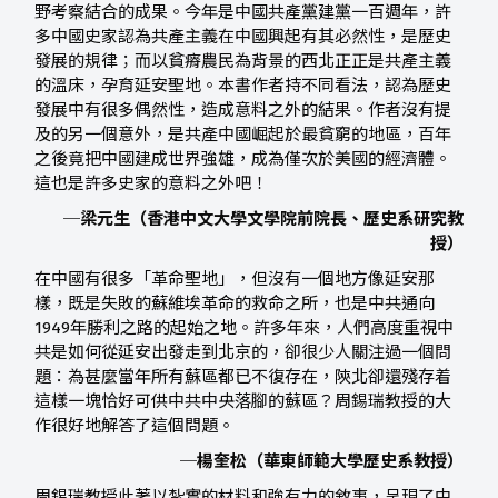
野考察結合的成果。今年是中國共產黨建黨一百週年，許
多中國史家認為共產主義在中國興起有其必然性，是歷史
發展的規律；而以貧瘠農民為背景的西北正正是共產主義
的溫床，孕育延安聖地。本書作者持不同看法，認為歷史
發展中有很多偶然性，造成意料之外的結果。作者沒有提
及的另一個意外，是共產中國崛起於最貧窮的地區，百年
之後竟把中國建成世界強雄，成為僅次於美國的經濟體。
這也是許多史家的意料之外吧！
─梁元生（香港中文大學文學院前院長、歷史系研究教
授）
在中國有很多「革命聖地」，但沒有一個地方像延安那
樣，既是失敗的蘇維埃革命的救命之所，也是中共通向
1949年勝利之路的起始之地。許多年來，人們高度重視中
共是如何從延安出發走到北京的，卻很少人關注過一個問
題：為甚麼當年所有蘇區都已不復存在，陝北卻還殘存着
這樣一塊恰好可供中共中央落腳的蘇區？周錫瑞教授的大
作很好地解答了這個問題。
─楊奎松（華東師範大學歷史系教授）
周錫瑞教授此著以紮實的材料和強有力的敘事，呈現了中