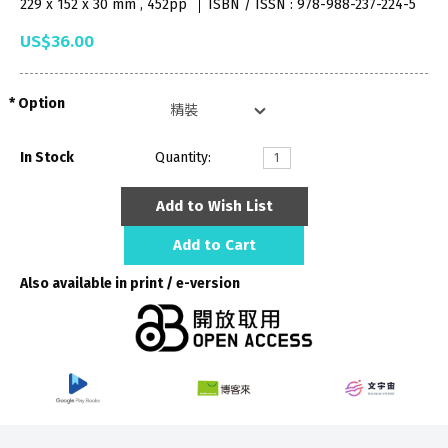
229 x 152 x 30 mm , 452pp
ISBN / ISSN : 978-988-237-224-5
US$36.00
Option
In Stock
Quantity:
Add to Wish List
Add to Cart
Also available in print / e-version