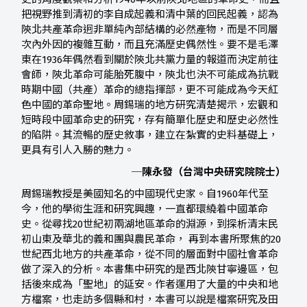
把視野推到清初的李自成起義和清中葉的回民起義，認為
陝北共產革命迥非單純內部結構的必然產物，而是不同層
次內外因的複雜互動，而且充滿歷史偶然性。要不是毛澤
東在1936年偶然看到關於陝北共黨力量的報道而決定前往
會師，陝北革命可能胎死腹中，陝北也決不可能成為抗戰
時期中國（共產）革命的總指揮部，更不可能成為今天紅
色中國的革命聖地。周錫瑞的地方研究清楚揭示，宏觀和
短時段中國革命史的研究，存有簡單化歷史和歷史必然性
的陷阱。其流暢的歷史敘事，建立在紮實的史料基礎上，
更具有引人入勝的魅力。
─陳永發（台灣中央研究院院士）
周錫瑞教授是美國知名的中國現代史家。自1960年代至
今，他的學術生涯和研究興趣，一直都環繞着中國革命
史。從尋找20世紀初兩湖地區革命的淵源，到探析清末民
初山東及華北的義和團與農民革命， 再到本書所聚焦的20
世紀西北地方的共產革命，從不同的層面對中國社會革命
做了深入的分析。本書集中研究的是西北陝甘寧邊區，包
括後來成為「聖地」的延安。作者運用了大量的中央和地
方檔案，也走訪多個縣和村，本書可以說是檔案研究及田