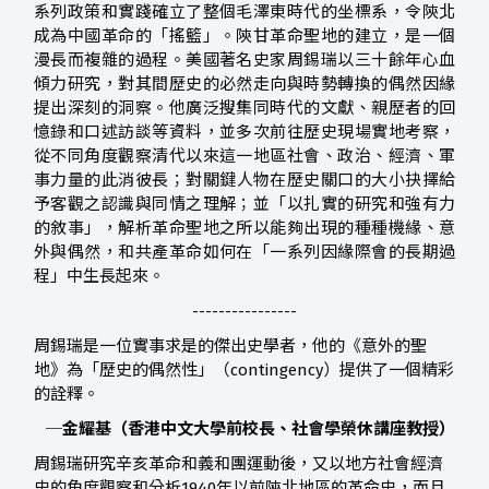
系列政策和實踐確立了整個毛澤東時代的坐標系，令陝北
成為中國革命的「搖籃」。陝甘革命聖地的建立，是一個
漫長而複雜的過程。美國著名史家周錫瑞以三十餘年心血
傾力研究，對其間歷史的必然走向與時勢轉換的偶然因緣
提出深刻的洞察。他廣泛搜集同時代的文獻、親歷者的回
憶錄和口述訪談等資料，並多次前往歷史現場實地考察，
從不同角度觀察清代以來這一地區社會、政治、經濟、軍
事力量的此消彼長；對關鍵人物在歷史關口的大小抉擇給
予客觀之認識與同情之理解；並「以扎實的研究和強有力
的敘事」，解析革命聖地之所以能夠出現的種種機緣、意
外與偶然，和共產革命如何在「一系列因緣際會的長期過
程」中生長起來。
----------------
周錫瑞是一位實事求是的傑出史學者，他的《意外的聖
地》為「歷史的偶然性」（contingency）提供了一個精彩
的詮釋。
─金耀基（香港中文大學前校長、社會學榮休講座教授）
周錫瑞研究辛亥革命和義和團運動後，又以地方社會經濟
史的角度觀察和分析1940年以前陝北地區的革命史，而且