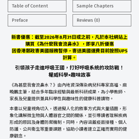
Table of Content
Sample Chapters
Preface
Reviews (0)
新書優惠：截至2026年8月31日或之前，凡於本社網站上
購買《為什麼我會流鼻水》，即享八折優惠
因香港郵政寄美國服務暫停，寄送美國運費目前按照UPS
計算。
引領孩子走進呼吸王國，打好呼吸系統的攻防戰！
權威科學×趣味故事
《為甚麼我會流鼻水？》由內地資深傳染病兒科專家高福、麻
曉鵬主筆，結合多年臨床經驗與最新科研成果，為小學教師、
家長及兒童提供兼具科學性與趣味性的健康科普讀物。
本書以兒童視角切入，透過擬人化的敘事方式與大量插圖，形
象化講解微生物與人體器官之間的關係，並引導讀者理解疾病
形成的原因及身體防禦機制。同時，內容涵蓋疫苗接種、個人
防護、公共衛生等重要課題，協助小讀者建立正確而實用的健
康觀念。