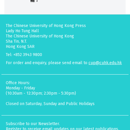
痛？
The Chinese University of Hong Kong Press
Lady Ho Tung Hall
The Chinese University of Hong Kong
Sha Tin, N.T.
Hong Kong SAR
Tel: +852 3943 9800
For order and enquiry, please send email to
cup@cuhk.edu.hk
Office Hours:
Monday - Friday
(10:30am - 12:30pm; 2:30pm - 5:30pm)
Closed on Saturday, Sunday and Public Holidays
Subscribe to our Newsletter.
Register to receive email updates on our latest publications,