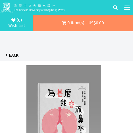
(0)
0 item(s) - US$0.00
Wish List
BACK