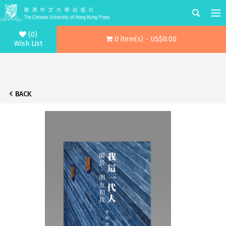
(0)
0 item(s) - US$0.00
Wish List
BACK