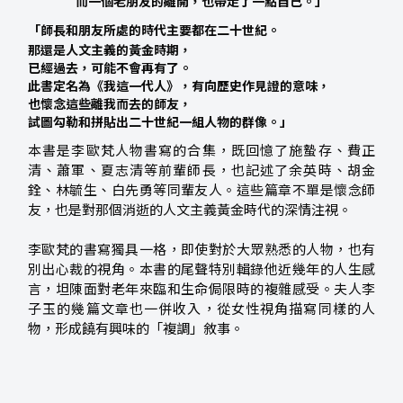
而一個老朋友的離開，也帶走了一點自己。」
「師長和朋友所處的時代主要都在二十世紀。
那還是人文主義的黃金時期，
已經過去，可能不會再有了。
此書定名為《我這一代人》，有向歷史作見證的意味，
也懷念這些離我而去的師友，
試圖勾勒和拼貼出二十世紀一組人物的群像。」
本書是李歐梵人物書寫的合集，既回憶了施蟄存、費正
清、蕭軍、夏志清等前輩師長，也記述了余英時、胡金
銓、林毓生、白先勇等同輩友人。這些篇章不單是懷念師
友，也是對那個消逝的人文主義黃金時代的深情注視。
李歐梵的書寫獨具一格，即使對於大眾熟悉的人物，也有
別出心裁的視角。本書的尾聲特別輯錄他近幾年的人生感
言，坦陳面對老年來臨和生命侷限時的複雜感受。夫人李
子玉的幾篇文章也一併收入，從女性視角描寫同樣的人
物，形成饒有興味的「複調」敘事。