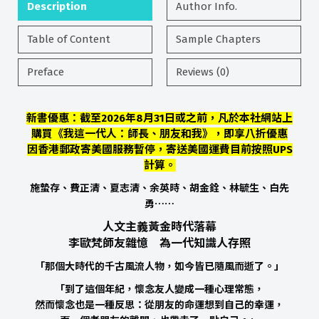
Description
Author Info.
Table of Content
Sample Chapters
Preface
Reviews (0)
新書優惠：截至2026年8月31日或之前，凡於本社網站上
購買《我這一代人：
師長、朋友和我
》，即享八折優惠
因香港郵政寄美國服務暫停，寄送美國運費目前按照UPS
計算。
施蟄存、費正清、夏志清、余英時、胡金銓、林毓生、白先
勇⋯⋯
人文主義黃金時代落幕
李歐梵師友雜憶 為一代知識人存照
「那個大時代的千古風流人物，如今皆已隨風而逝了。」
「到了這個年紀，懷念友人變成一種心理常態，
然而懷念也是一種反思：從朋友的命運想到自己的幸運，