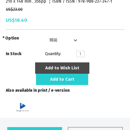
210 x 148 mm , 356pp
ISBN / ISSN : 978-988-237-347-1
US$23.00
US$18.40
Option
In Stock
Quantity:
Add to Wish List
Add to Cart
Also available in print / e-version