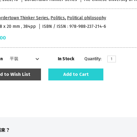
rdertown Thinker Series
,
Politics
,
Political philosophy
48 x 20 mm , 384pp
ISBN / ISSN : 978-988-237-214-6
.00
on
In Stock
Quantity:
d to Wish List
Add to Cart
而來？