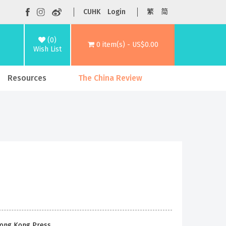
CUHK
Login
繁
简
(0)
0 item(s) - US$0.00
Wish List
Resources
The China Review
 Hong Kong Press