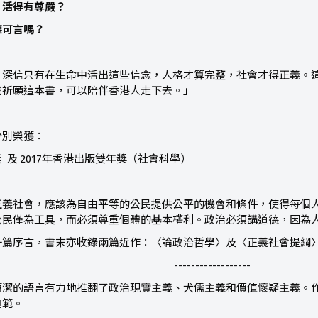
，活得有尊嚴？
德可言嗎？
，深信只有在生命中活出這些信念，人格才算完整，社會才得正義。
我祈願這本書，可以陪伴香港人走下去。」
分別榮獲：
獎 及 2017年香港出版雙年獎（社會科學）
正義社會，應該為自由平等的公民提供公平的機會和條件，使得每個
公民僅為工具，而必須尊重個體的基本權利。政治必須講道德，因為
一篇序言，書末亦收錄兩篇近作：〈論政治哲學〉及〈正義社會提綱
------------------
簡潔的語言有力地推翻了政治現實主義、犬儒主義和價值懷疑主義。
典範。