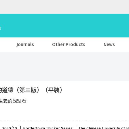
Journals
Other Products
News
的道德（第三版）（平裝）
主義的觀點看
 , 2020/10
Bordertown Thinker Series
The Chinese University of