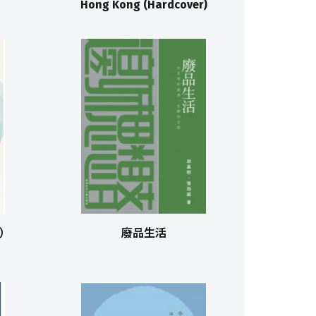
Hong Kong (Hardcover)
）
廢品生活