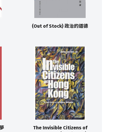
(Out of Stock) 政治的道德
國夢
The Invisible Citizens of