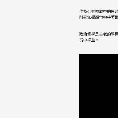
作為公共領域中的思
則毫無赧顏地抱持著
政治哲學是古老的學
從中裨益。