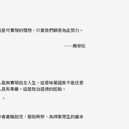
這是可實現的理想，只要我們願意為此努力。
──周保松
人能夠實現自主人生。這意味著國家不能任意
人具有尊嚴。這是政治道德的起點。
〉。
作者書翰如流，狠批時弊，為捍衛眾生的基本