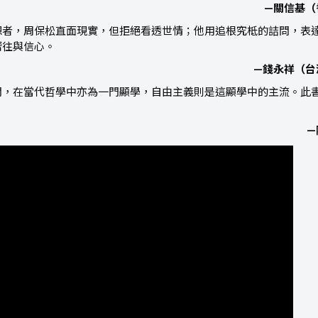
—關信基（
想者，周保松直面現實，但拒絕看透世情；他用追根究柢的詰問，表
嚮往與信心。
—錢永祥（台
問，在當代哲學中亦為一門顯學，自由主義則是這顯學中的主流。此
—