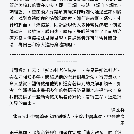
簡針灸核心的實在功夫，即「三調」技法 （調血、調氣、
調經筋），並由淺入深講解實際操作時如何通過望診和觸
診，找到身體給你的信號和線索，如何來診斷、選穴、扎
針和刺血。「治療篇」則針對現代人多種常見病症，例如
偏頭痛、頸椎病、肩周炎、腰痛、失眠等提供了全面的治
療方案。治療技法易懂易學，普通讀者亦可研習具體針
法，為自己和家人進行身體調理。
----------------------------------------------------------------
------------
《難經》有云：「知為針者信其左」，左兄是知為針者。
與左兄相知多年，體驗過他的微針調氣針法，行雲流水，
令人激賞，難得的是他對針道有著獨到的見解和領悟。如
今，他通過這本書把多年的參悟通俗易懂地表達出來，為
我們提供了一些新奇的角度看待針灸、看待生命，這是針
灸界的幸事。
——徐文兵
北京厚朴中醫藥研究所創辦人，知名中醫專家、中醫教育
家
兩千年前，《黃帝針經》作者在完成「博大眾多」的《針