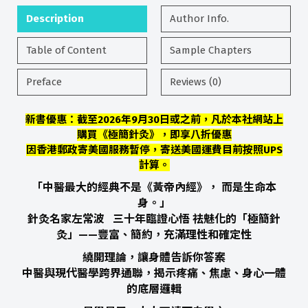
Description
Author Info.
Table of Content
Sample Chapters
Preface
Reviews (0)
新書優惠：截至2026年9月30日或之前，凡於本社網站上
購買《極簡針灸》，即享八折優惠
因香港郵政寄美國服務暫停，寄送美國運費目前按照UPS
計算。
「中醫最大的經典不是《黃帝內經》， 而是生命本
身。」
針灸名家左常波 三十年臨證心悟 祛魅化的「極簡針
灸」——豐富、簡約，充滿理性和確定性
繞開理論，讓身體告訴你答案
中醫與現代醫學跨界通聯，揭示疼痛、焦慮、身心一體
的底層邏輯