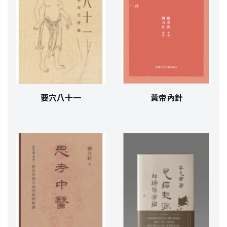
要穴八十一
黃帝內針