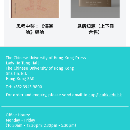
思考中醫：《傷寒
見病知源（上下冊
論》導論
合售）
The Chinese University of Hong Kong Press
Lady Ho Tung Hall
The Chinese University of Hong Kong
Sha Tin, N.T.
Hong Kong SAR
Tel: +852 3943 9800
For order and enquiry, please send email to
cup@cuhk.edu.hk
Office Hours:
Monday - Friday
(10:30am - 12:30pm; 2:30pm - 5:30pm)