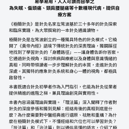
易學易用，人人可讀而自學之
為失眠、偏頭痛、頸肩腰腿痛等十數種現代病，提供自
療方案
《極簡針灸》是針灸名家左常波基於三十多年的針灸探索
和臨床實踐，為大眾撰寫的一本針灸通識讀物。
極簡針灸是左常波創立的一種獨具特色的針灸模式。它繞
開了《黃帝內經》語境下傳統針灸的深奧理論，獨闢蹊徑
地找到了學習針灸的「身體路徑」——讓身體告訴你答案。
它通過針灸視角，探討疾病與療癒以及身體與意識情緒的
真相，同時帶領讀者一步步理解針灸的本質，走進針灸的
深處。其獨特的應象針灸系統和身心一體的視角，都極具
啟發性。
本書既適合針灸初學者作為入門指引，也能為針灸從業者
提供精進的進階之梯，兼具理論創見與實用性。
本書內容涵蓋理論與實踐。「理法篇」深入闡釋了作者對
針灸的深度參悟和獨到見解：經絡背後的真相到底是什
麼？為什麼需要對中醫經典進行還原、祛魅和重構？為什
麼在極簡針灸模式下，不懂經絡和穴位也可以學習針灸？
「技法篇」和「治法篇」則以通俗易懂的語言，介紹了極