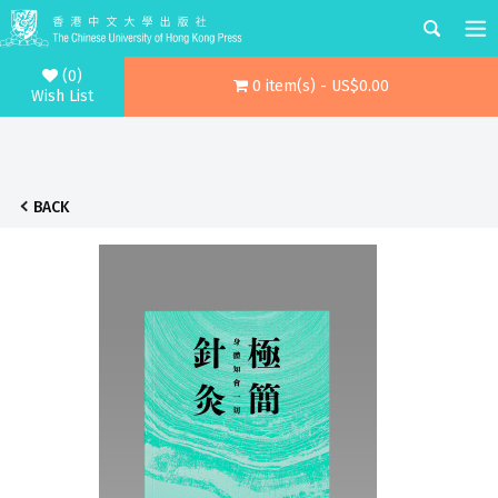
(0)
0 item(s) - US$0.00
Wish List
BACK