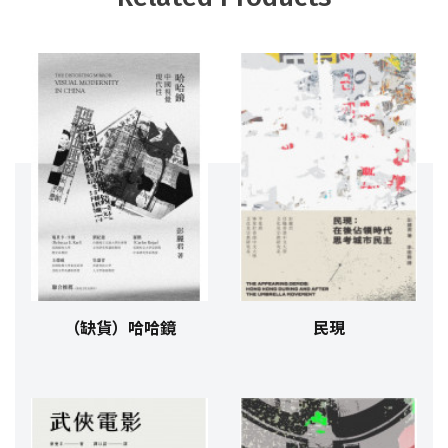
（缺貨）哈哈鏡
民現