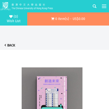
(0)
0 item(s) - US$0.00
Wish List
BACK