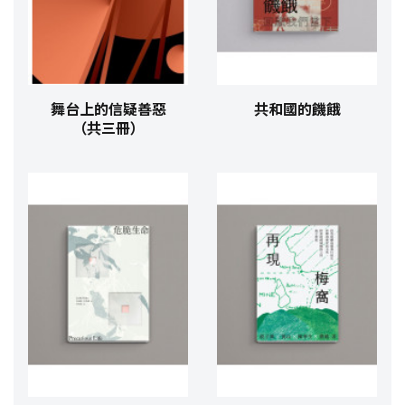
舞台上的信疑善惡
共和國的饑餓
（共三冊）