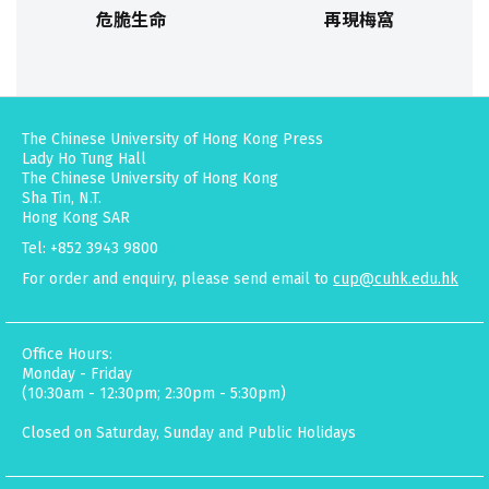
危脆生命
再現梅窩
The Chinese University of Hong Kong Press
Lady Ho Tung Hall
The Chinese University of Hong Kong
Sha Tin, N.T.
Hong Kong SAR
Tel: +852 3943 9800
For order and enquiry, please send email to
cup@cuhk.edu.hk
Office Hours:
Monday - Friday
(10:30am - 12:30pm; 2:30pm - 5:30pm)
Closed on Saturday, Sunday and Public Holidays