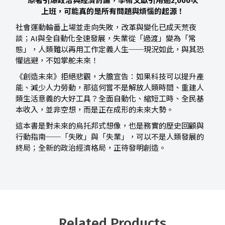
原著引爆政治與經濟討論，學術文獻引用逾2,000次
上班，可能真的是所有問題與煩惱的起源！
社會運動輪番上場並走向失敗，改革與變化已成天荒夜
談；AI與全自動化全速發展，失業從「過渡」變為「常
態」，人類難以再用工作定義人生──現況如此，與其恐
懼逃避，不如掌舵未來！
《創造未來》拒絕悲觀，大膽宣告：如果科技可以提升產
能、減少人力勞動，那這何嘗不是解放人類時間、重建人
類生活意義的大好工具？全面自動化、縮短工時、全民基
本收入，並非空想，而是正在成形的未來大勢。
這本書是對未來的烏托邦式想像，也是務實的歷史回顧與
行動指南──「失敗」與「失業」，可以不是人類發展的
終局；全新的政治經濟格局，正待發明創造。
Related Products