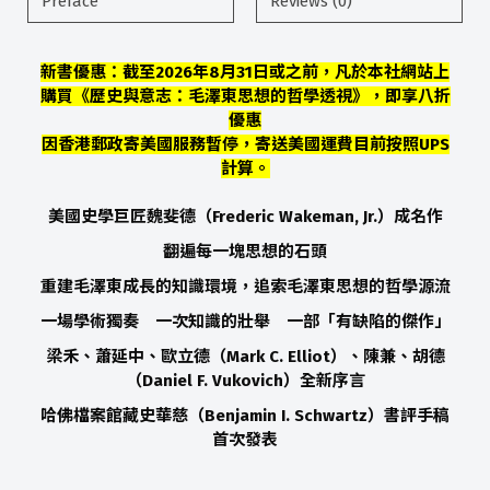
Preface
Reviews (0)
新書優惠：截至2026年8月31日或之前，凡於本社網站上
購買《歷史與意志：毛澤東思想的哲學透視》，即享八折
優惠
因香港郵政寄美國服務暫停，寄送美國運費目前按照UPS
計算。
美國史學巨匠魏斐德
（
Frederic Wakeman, Jr.
）
成名作
翻遍每一塊思想的石頭
重建毛澤東成長的知識環境，追索毛澤東思想的哲學源流
一場學術獨奏 一次知識的壯舉 一部「有缺陷的傑作」
梁禾、蕭延中、歐立德
（
Mark C. Elliot
）
、陳兼、胡德
（
Daniel F. Vukovich
）
全新序言
哈佛檔案館藏史華慈（Benjamin I. Schwartz）書評手稿
首次發表