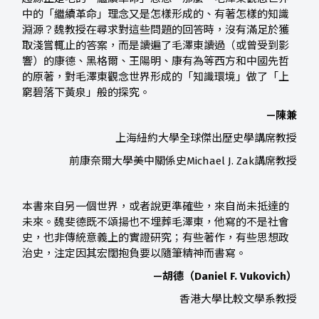
中的「繼續革命」理念又是怎樣形成的、有著怎樣的知識
淵源？魏教授在尋求對這些問題的回答時，沒有滿足於獲
取淺嘗輒止的答案，而是讀遍了毛澤東讀過（或曾受到影
響）的康德、黑格爾、王陽明、康有為等西方和中國先哲
的原著，對毛澤東觀念世界形成的「知識環境」做了「上
窮碧落下黃泉」般的探究。
—陳兼
上海紐約大學全球傑出歷史學講席教授
前康奈爾大學美中關係史Michael J. Zak講席教授
本書來自另一個世界，或者說更準確些，來自尚未抵達的
未來。魏斐德既不頌揚也不埋葬毛澤東，他寫的不是社會
史，也非傳統意義上的實證研究；有些著作，有些思想政
治史，注定因其宏闊抱負要以隨筆精神而書寫。
—胡德（Daniel F. Vukovich）
香港大學比較文學系教授