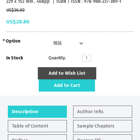
229 x 152 mm , 468pp
ISBN / ISSN : 978-988-237-389-1
US$36.00
US$28.80
Option
In Stock
Quantity:
Add to Wish List
Add to Cart
Description
Author Info.
Table of Content
Sample Chapters