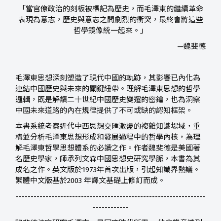
「當官僚政治的刻板被標記為歷史，而毛澤東的繼續革命
表現為意志，歷史與意志之間劇烈的衝突，最終會將這些
哲學鏡像統一起來。」
—魏斐德
毛澤東思想深刻塑造了現代中國的軌跡，其影響已內化為
連結中國歷史與未來的關鍵紐帶。理解毛澤東思想的哲學
邏輯，既是解讀二十世紀中國歷史變遷的密鑰，也為洞察
中國未來道路的內在規律提供了不可或缺的認知框架。
本書系統考察近代中西思想交匯激盪的複雜知識場域，重
構並分析毛澤東思想形成和發展過程中的哲學內核，為理
解毛澤東哲學思想體系的必讀之作。作者魏斐德是美國著
名歷史學家，師承列文森中國思想史研究學脈，本書為其
成名之作。英文版於1973年首次出版，引起知識界熱議。
繁體中文版基於2003 年譯文基礎上修訂而成。
----------------------------------------------------------------
------------