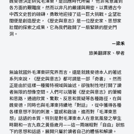
魏斐德決定研究毛澤東，是回應時代所需， 他非常意識到
各方面的艱難度，然而以非凡的嚴謹與周密，以貫通古今
中西文史哲的磅礴，勇敢地迎接了這一巨大挑戰。企望壯
闊便是創造歷史，《歷史與意志》是一位歷史家、思想家
壯闊的探索之成果，它為我們啟開了一扇緊鎖的歷史門
洞。
—梁禾
旅美翻譯家、學者
無論就國外毛澤東研究界而言，還是就魏斐德本人的著述
系列來說，《歷史與意志》都可謂是一部「奇書」。然而
正是由於這樣一種獨特視域與論述，卻強制性地打開了讀
者無限的想像空間。人們可以隨著《歷史與意志》的筆觸
和思路，通過欣賞、驚歎、反思和質疑等各種路徑，在與
魏斐德，同時也與毛澤東持續地「對話」，從中獲得各種
各樣意想不到的刺激、靈感和啟迪，進而對「毛澤東思
想」話語的本質，特別是對毛澤東本人在意氣風發之學生
時期和一言九鼎之黃昏歲月——這一兩端相對「自由」狀態
下的思想和話語，展開只屬於讀者自己的體悟和解讀。