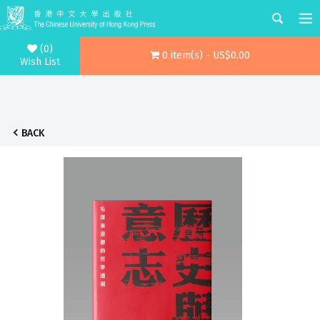
(0)
0 item(s) - US$0.00
Wish List
BACK