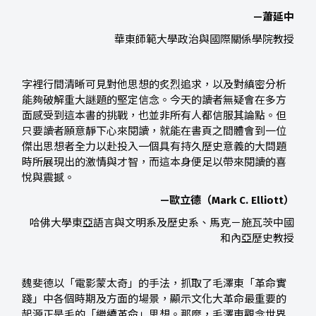
—蕭延中
華東師範大學政治與國際關係學院教授
字裡行間清晰可見對他思想的炙烈追求，以及對縝密分析
能夠破解重大謎題的堅定信念。今天的讀者無疑會在多方
面感受到這本書的挑戰，也並非所有人都信服其論點。但
只要讀者願意靜下心來閱讀，就能在書頁之間體會到一位
傑出思想者全力以赴投入一個具有持久歷史意義的大問題
時所展現出的激情與才智，而這本身便足以帶來閱讀的喜
悅與震撼。
—歐立德（Mark C. Elliott）
哈佛大學東亞語言與文明系及歷史系、馬克－施瓦茨中國
和內亞歷史教授
魏斐德以「電影蒙太奇」的手法，抓取了毛澤東「革命實
踐」中各個時期及方面的場景，顯示文化大革命最重要的
起源正是毛的「繼續革命」思想。那麼，毛澤東觀念世界