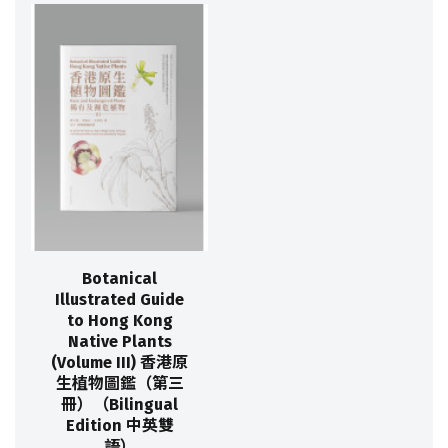
Botanical
Illustrated Guide
to Hong Kong
Native Plants
(Volume III) 香港原
生植物圖鑑（第三
冊）（Bilingual
Edition 中英雙
語）