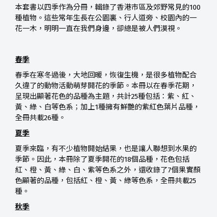
本套書以四季作為分冊，輯錄了香港市區及郊野常見的100
種植物。這些常年生長在公園裏、行人道旁、校園內的一
花一木，明明一直在我們身邊，卻總是被人們漠視。
春季
春季在寒冬過後，大地回暖，恢復生機，是很多植物配合
久違了的動物活動萌芽開花的季節。本冊以在春季花期，
呈現出顯著花色的品種為主題，共計25種包括：紫、紅、
黃、綠、白等色系；加上1種擁有鮮艷的紫紅色葉片品種，
全冊共載26種。
夏季
夏季來臨，有不少植物開始結果，也是讓人聯想到水果的
季節。因此，本冊除了夏季開花的18個品種，花色包括
紅、橙、黃、綠、白、紫等色系之外，還收錄了7個果實顏
色顯著的品種，包括紅、橙、黃、綠等色系，全冊共載25
種。
秋季