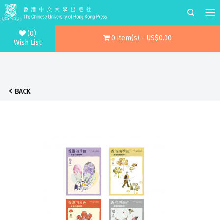
(0)
0 item(s) - US$0.00
Wish List
BACK