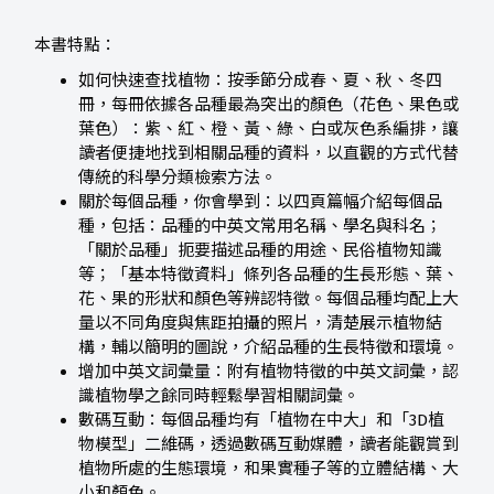
本書特點：
如何快速查找植物：按季節分成春、夏、秋、冬四
冊，每冊依據各品種最為突出的顏色（花色、果色或
葉色）：紫、紅、橙、黃、綠、白或灰色系編排，讓
讀者便捷地找到相關品種的資料，以直觀的方式代替
傳統的科學分類檢索方法。
關於每個品種，你會學到：以四頁篇幅介紹每個品
種，包括：品種的中英文常用名稱、學名與科名；
「關於品種」扼要描述品種的用途、民俗植物知識
等；「基本特徵資料」條列各品種的生長形態、葉、
花、果的形狀和顏色等辨認特徵。每個品種均配上大
量以不同角度與焦距拍攝的照片，清楚展示植物結
構，輔以簡明的圖說，介紹品種的生長特徵和環境。
增加中英文詞彙量：附有植物特徵的中英文詞彙，認
識植物學之餘同時輕鬆學習相關詞彙。
數碼互動：每個品種均有「植物在中大」和「3D植
物模型」二維碼，透過數碼互動媒體，讀者能觀賞到
植物所處的生態環境，和果實種子等的立體結構、大
小和顏色。