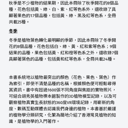
秋季是不少植物的結果期，因此本冊除了秋季開花的8個品
種，花色包括黃、綠、白、紫、紅等色系外，還收錄了具
顯著果色的17個品種，包括黃、綠、黑及紅等色系，全冊
共載25種。
冬季
冬季是植物葉色轉化最明顯的季節，因此本冊除了冬季開
花的8個品種，花色包括白、綠、黃、紅和紫等色系；9個
結果的品種，果色包括黃、紅和橙等色系之外，還收錄7個
具顯著葉色的品種，包括黃和紅等色系，全冊共載24種。
本書系統地以植物最突出的顏色（花色、果色、葉色）作
為索引，即使不清楚品種的名稱，根據顏色便可輕鬆尋得
其資訊。書中有超過1600張不同角度與焦距的實物照片，
可結合胡秀英植物標本館製作的3D植物模型記錄，以及可
觀察植物真實生長狀態的360度VR環境記錄，用嶄新的角
度、數碼互動媒體去認識我們身邊的植物。本書基於嚴謹
的植物學分類研究，化繁為簡地介紹了香港常見植物的知
識，是植物學的入門著作。