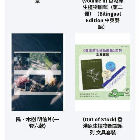
章
(Volume II) 香港原
生植物圖鑑（第二
冊）（Bilingual
Edition 中英雙
語）
隅．木樹 明信片(一
(Out of Stock) 香
套六款)
港原生植物圖鑑系
列 文具套裝