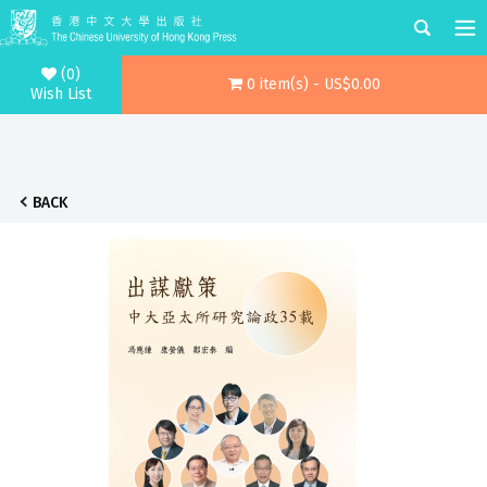
(0)
0 item(s) - US$0.00
Wish List
BACK