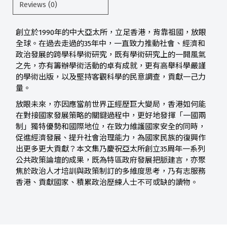
Reviews (0)
創立於1990年的中大亞太所，立足香港，背靠祖國，放眼
全球。在過去走過的35年中，一直致力推動社會、經濟和
政治發展的跨學科學術研究，既有學術研究上的一開風氣
之先，亦有籌辦學術活動的卓有成就，更有高舉科學嚴謹
的學術出版，以及堅持客觀科學的民意調查，貢獻一己力
量。
放眼未來，亦因應當前世界正經歷巨大變局，香港如何能
在對接國家發展策略的關鍵過程中，更好地發揮「一國兩
制」獨特優勢和國際地位，在致力維護國家安全的同時，
促進經濟發展、提升社會治理能力，為國家民族的復興作
出更多更大貢獻？本文集乃慶祝亞太所創立35周年一系列
公共政策論壇的成果，既為特區政府發展把脈建言，亦聚
焦於政治人才培訓與政策制訂的多維度思考，乃有志服務
香港、貢獻國家、積累政治歷練人士不可或缺的讀物。