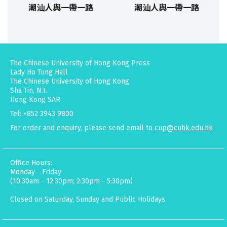
潮汕人與一帶一路
潮汕人與一帶一路
The Chinese University of Hong Kong Press
Lady Ho Tung Hall
The Chinese University of Hong Kong
Sha Tin, N.T.
Hong Kong SAR
Tel: +852 3943 9800
For order and enquiry, please send email to
cup@cuhk.edu.hk
Office Hours:
Monday - Friday
(10:30am - 12:30pm; 2:30pm - 5:30pm)
Closed on Saturday, Sunday and Public Holidays