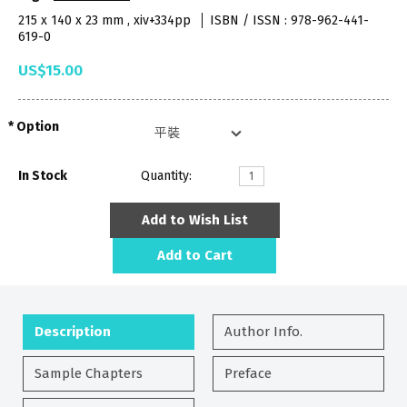
215 x 140 x 23 mm , xiv+334pp
ISBN / ISSN : 978-962-441-
619-0
US$15.00
Option
In Stock
Quantity:
Add to Wish List
Add to Cart
Description
Author Info.
Sample Chapters
Preface