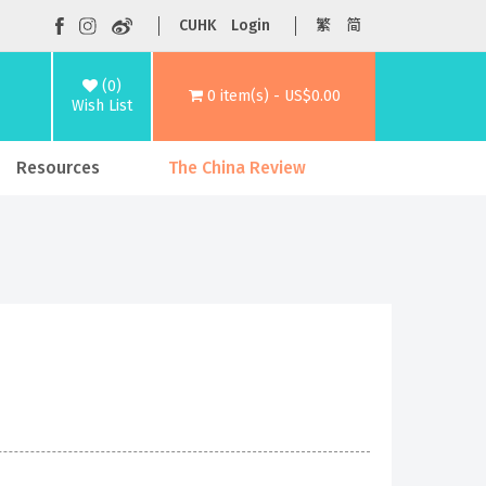
CUHK
Login
繁
简
(0)
0 item(s) - US$0.00
Wish List
Resources
The China Review