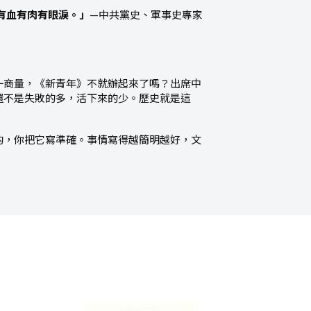
有血有肉有眼淚。」
—中共黨史、軍事史專家
一商量，《新青年》不就辦起來了嗎？出席中
還不是失敗的多，活下來的少。歷史就是這
的，你把它寫準確。事情寫得越簡明越好，文