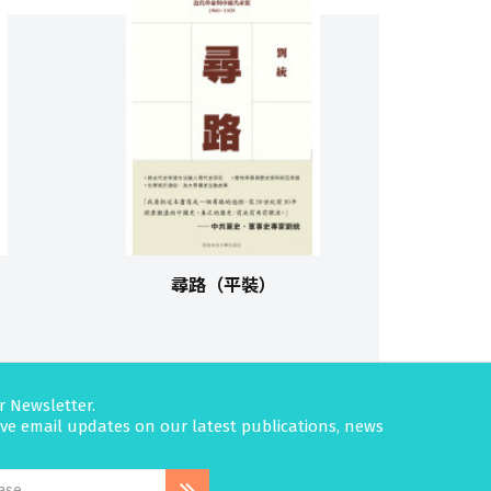
尋路（平裝）
r Newsletter.
eive email updates on our latest publications, news