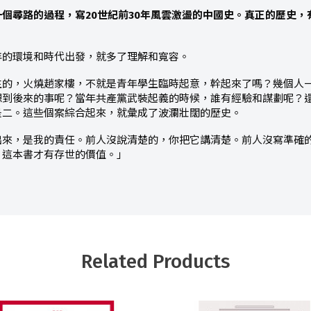
個尋路的過程，寫20世紀前30年風雲激盪的中國史。真正的歷史，
年的環境和時代出發，就多了理解和寬容。
生的，火燒趙家樓，不就是青年學生臨時起意，幹起來了嗎？幾個人
想到後來的事呢？當年共產黨武裝起義的時候，誰有經驗和謀劃呢？
是二。這些個案綜合起來，就彙成了波瀾壯闊的歷史。
出來，是我的責任。前人沒說清楚的，你把它講清楚。前人沒寫準確
，這本書才有存世的價值。」
Related Products