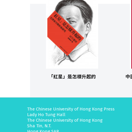
「紅星」是怎樣升起的
中
The Chinese University of Hong Kong Press
Lady Ho Tung Hall
The Chinese University of Hong Kong
Sha Tin, N.T.
Hong Kong SAR