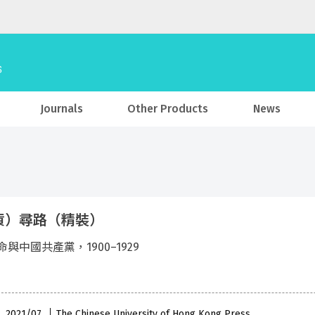
Journals
Other Products
News
貨）尋路（精裝）
與中國共產黨，1900–1929
 , 2021/07
The Chinese University of Hong Kong Press