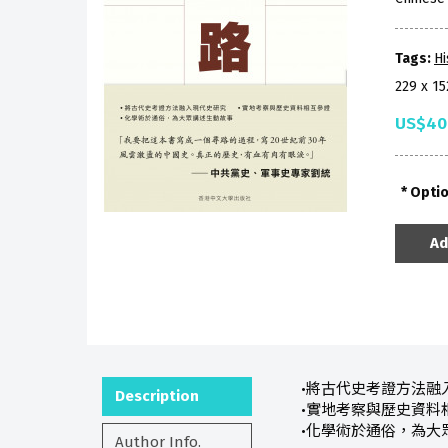
Tags:
Hi
229 x 1
US$40
Opti
Ad
•將古代史考證方法融
Description
•實地考察與歷史資料
•化學術於通俗，為大
Author Info.