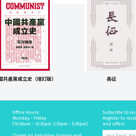
國共產黨成立史（增訂版）
長征
Office Hours:
Subscribe to ou
Monday - Friday
Register to rec
(10:30am - 12:30pm; 2:30pm - 5:30pm)
and offers.
Closed on Saturday, Sunday and