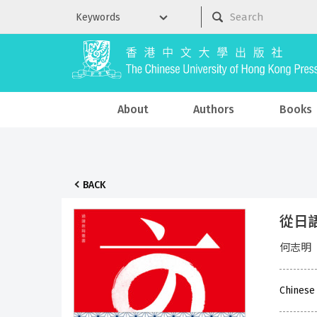
About
Authors
Books
BACK
從日
何志明
Chinese