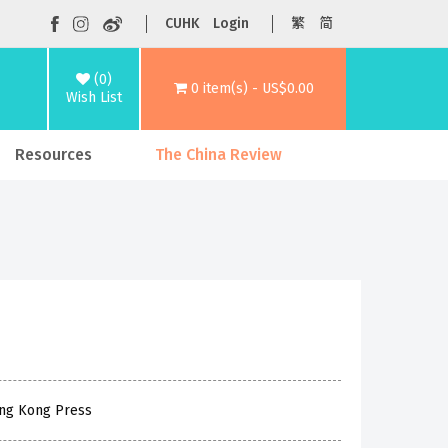
CUHK
Login
繁
简
(0)
0 item(s) - US$0.00
Wish List
Resources
The China Review
ong Kong Press