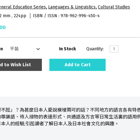
neral Education Series
,
Languages & Linguistics
,
Cultural Studies
52 mm , 224pp
ISBN / ISSN : 978-962-996-450-4
.00
on
In Stock
Quantity:
d to Wish List
Add to Cart
對不起」？為甚麼日本人愛說模棱兩可的話？不同地方的語言各有特色
尊謙語、待人接物的表達形式、共通語及方言等日常生活裏的語用例
本人的經驗,引起讀者了解日本人及日本社會文化的興趣。