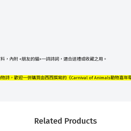
屬質料，內附 <朋友的貓>一詩詩詞，適合送禮或收藏之用。
，歡迎一併購買由西西撰寫的《Carnival of Animals動物嘉年
Related Products