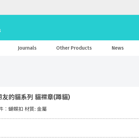
Journals
Other Products
News
友的貓系列 貓襟章(蹲貓)
件︰蝴蝶扣 材質: 金屬