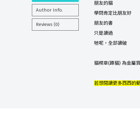
朋友的貓
Author Info.
學問肯定比朋友好
朋友的書
Reviews (0)
只是讀過
牠呢，全部讀破
貓襟章(蹲貓) 為金
若想閱讀更多西西的動物詩