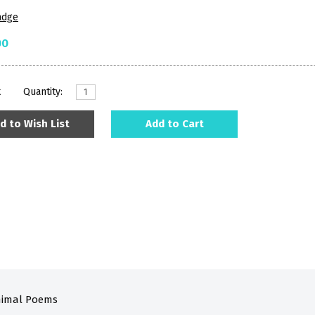
adge
00
k
Quantity:
d to Wish List
Add to Cart
imal Poems