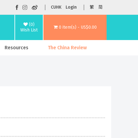
CUHK
Login
繁
简
(0)
0 item(s) - US$0.00
Wish List
Resources
The China Review