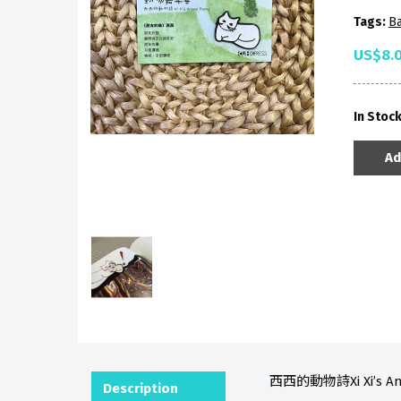
Tags:
B
US$8.
In Stoc
Ad
西西的動物詩Xi Xi’s An
Description