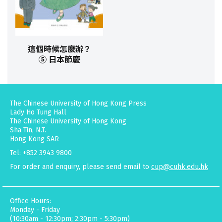
這個時候怎麼辦？
⑤ 日本節慶
The Chinese University of Hong Kong Press
Lady Ho Tung Hall
The Chinese University of Hong Kong
Sha Tin, N.T.
Hong Kong SAR
Tel: +852 3943 9800
For order and enquiry, please send email to
cup@cuhk.edu.hk
Office Hours:
Monday - Friday
(10:30am - 12:30pm; 2:30pm - 5:30pm)