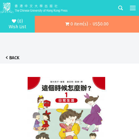
(0)
0 item(s) - US$0.00
Wish List
BACK