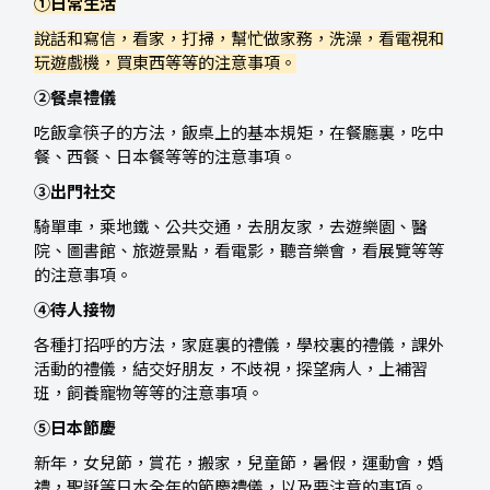
①日常生活
說話和寫信，看家，打掃，幫忙做家務，洗澡，看電視和
玩遊戲機，買東西等等的注意事項。
②餐桌禮儀
吃飯拿筷子的方法，飯桌上的基本規矩，在餐廳裏，吃中
餐、西餐、日本餐等等的注意事項。
③出門社交
騎單車，乘地鐵、公共交通，去朋友家，去遊樂園、醫
院、圖書館、旅遊景點，看電影，聽音樂會，看展覽等等
的注意事項。
④待人接物
各種打招呼的方法，家庭裏的禮儀，學校裏的禮儀，課外
活動的禮儀，結交好朋友，不歧視，探望病人，上補習
班，飼養寵物等等的注意事項。
⑤日本節慶
新年，女兒節，賞花，搬家，兒童節，暑假，運動會，婚
禮，聖誕等日本全年的節慶禮儀，以及要注意的事項。