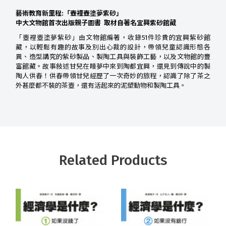
藝術教育新里程:「壺裡壺塗夢紫砂」
中大文物館首次出版親子圖書 取材自著名宜興紫砂館藏
「壺裡壺塗夢紫砂」由文物館編著，收錄51件珍貴的宜興紫砂館
藏，以輕鬆有趣的故事及別出心裁的設計，帶領兒童認識形態各
異、造型講究的紫砂製品、製陶工具與裝飾工藝，以及文物館的豐
富館藏。故事敍述甘兒在睡夢中來到陶都宜興，還見到傳說中的製
陶人供春！供春帶領甘兒經歷了一次奇妙的旅程，認識了除了茶之
外甚麼都不裝的茶壺，還有活起來的泥塑動物和製陶工具。
Related Products