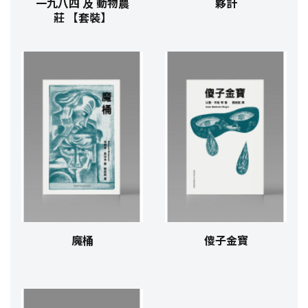
一九八四 及 動物農
夥計
莊 【套裝】
魔桶
傻子金寶