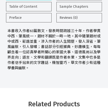
Table of Content
Sample Chapters
Preface
Reviews (0)
本書收入作者63篇散文，發表時間跨越三十年，作者學貫
中西、筆風統一，題材不囿於一時一地。其中隨筆題材或
中或西、莊諧並重，滲入作者的人生閱歷，發人深省，筆
風幽默，引人發噱；書話部分引經據典，妙趣橫生，每每
顧念着一位認真學者所關心的家國大事、道德風尚以及學
界走向；語言、文學和翻譯既是作者本業，文集中也多是
作者信手拈來的文字趣話，機智靈巧，華文作者少有這種
學養與幽默。
Related Products