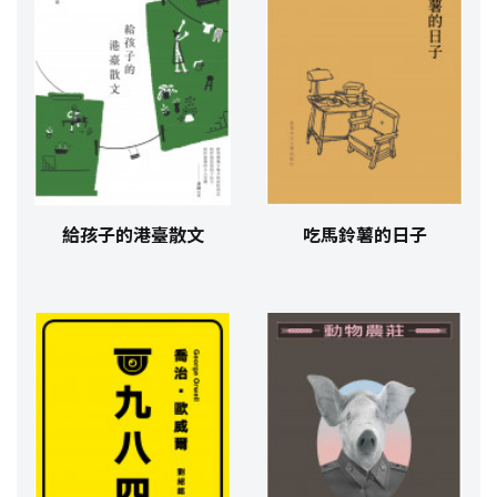
給孩子的港臺散文
吃馬鈴薯的日子