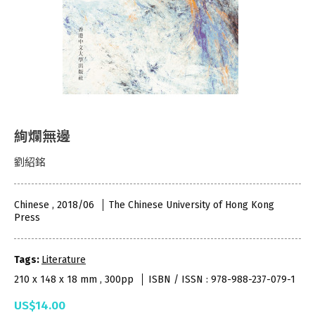
絢爛無邊
劉紹銘
Chinese , 2018/06
The Chinese University of Hong Kong
Press
Tags:
Literature
210 x 148 x 18 mm , 300pp
ISBN / ISSN : 978-988-237-079-1
US$14.00