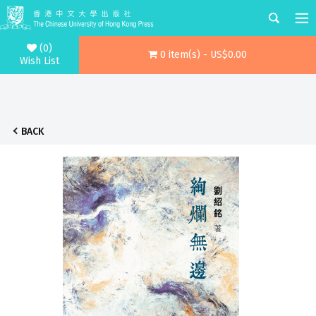
(0)
0 item(s) - US$0.00
Wish List
BACK