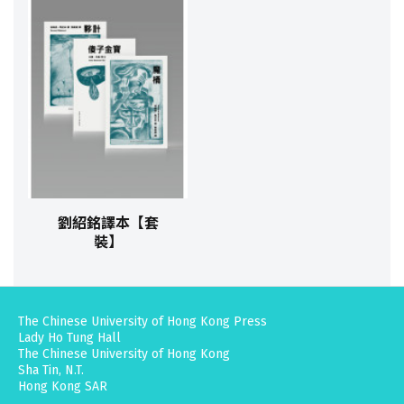
劉紹銘譯本【套
裝】
The Chinese University of Hong Kong Press
Lady Ho Tung Hall
The Chinese University of Hong Kong
Sha Tin, N.T.
Hong Kong SAR