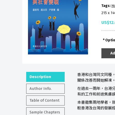
Tags:
H
215 x 1
US$12
Opti
Ad
香港和台灣同文同種
Description
關係改善而開始解凍
Author Info.
在過去一兩年，台港
有的工作和前途焦慮
Table of Content
本書邀集兩地學者，
較香港及台灣的發展
Sample Chapters