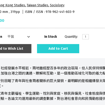
ong Kong Studies
,
Taiwan Studies
,
Sociology
40 mm , 319pp
ISBN / ISSN : 978-962-441-603-9
.00
on
In Stock
Quantity:
d to Wish List
Add to Cart
，社經發展水平相若，兩地雖經歷百多年的政治區隔，但人民保持頻
。加強台港之間的溝通、瞭解和互動，是一個推動區域化可取的着力
分別目睹了青年與社會兩者關係的巨大變貌，最明顯的是相繼爆發太
感。
就青年主觀福祉、學生運動、性別與家庭、移民與偏見、社會態度與
經驗。各論文均運用最新的調查數據，對台港社會意向和民情動態提