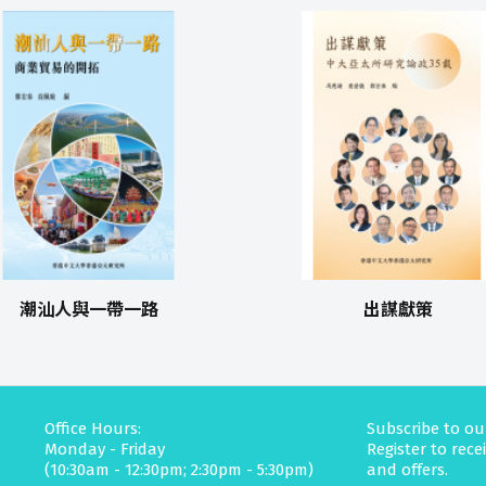
潮汕人與一帶一路
出謀獻策
Office Hours:
Subscribe to ou
Monday - Friday
Register to rec
(10:30am - 12:30pm; 2:30pm - 5:30pm)
and offers.