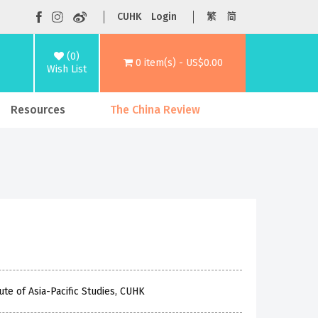
CUHK
Login
繁
简
(0)
0 item(s) - US$0.00
Wish List
Resources
The China Review
te of Asia-Pacific Studies, CUHK