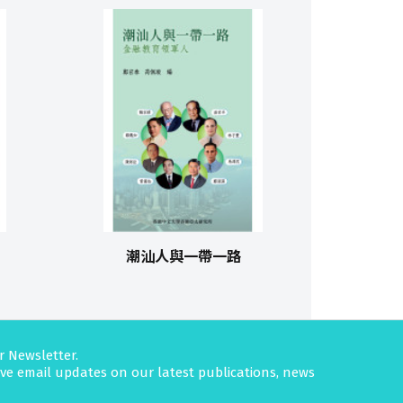
潮汕人與一帶一路
r Newsletter.
eive email updates on our latest publications, news