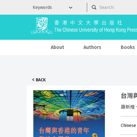
About
Authors
Books
BACK
台灣
蕭新煌
Chinese