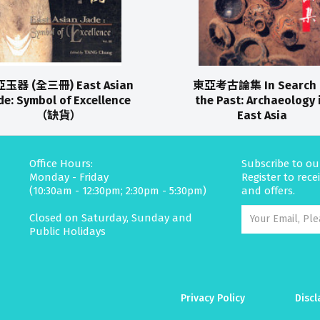
玉器 (全三冊) East Asian
東亞考古論集 In Search 
de: Symbol of Excellence
the Past: Archaeology 
（缺貨）
East Asia
Office Hours:
Subscribe to ou
Monday - Friday
Register to rec
(10:30am - 12:30pm; 2:30pm - 5:30pm)
and offers.
Closed on Saturday, Sunday and
Public Holidays
Privacy Policy
Discl