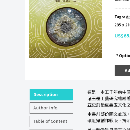
Tags:
A
285 x 2
US$65
Opti
Ad
這是一本五千年前中
Description
渚玉器工藝研究權威
亞史前最重要玉文化
Author Info.
本書前部份圖文並茂
環近攝創作彩版，揭
Table of Content