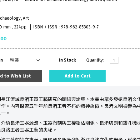
rchaeology
,
Art
10 mm , 224pp
ISBN / ISSN : 978-962-85303-9-7
.00
on
In Stock
Quantity:
d to Wish List
Add to Cart
國長江流域良渚玉器工藝研究的圖錄與論集。本書由眾多發掘良渚文
著作。內容探索五千年前良渚王者不朽的精神象徵。良渚文明被譽為
之一。
，介紹良渚玉器源流、玉器微刻與王權獨佔關係、良渚切割和鑽孔機
示良渚王者玉器工藝的奧秘。