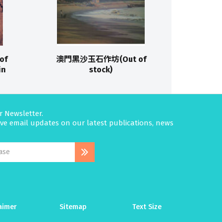
of
澳門黑沙玉石作坊(Out of
in
stock)
r Newsletter.
eive email updates on our latest publications, news
aimer
Sitemap
Text Size