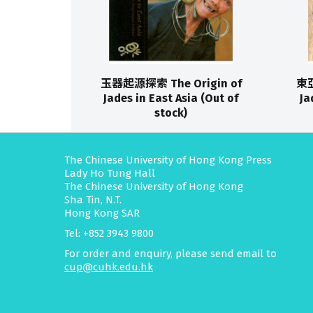
玉器起源探索 The Origin of
東亞
Jades in East Asia (Out of
Ja
stock)
The Chinese University of Hong Kong Press
Lady Ho Tung Hall
The Chinese University of Hong Kong
Sha Tin, N.T.
Hong Kong SAR
Tel: +852 3943 9800
For order and enquiry, please send email to
cup@cuhk.edu.hk