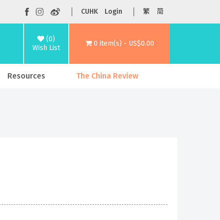
CUHK
Login
繁
简
(0)
0 item(s) - US$0.00
Wish List
Resources
The China Review