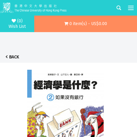
(0)
0 item(s) - US$0.00
Wish List
BACK