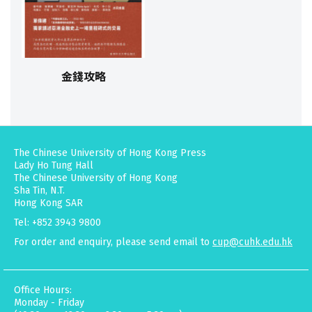
金錢攻略
The Chinese University of Hong Kong Press
Lady Ho Tung Hall
The Chinese University of Hong Kong
Sha Tin, N.T.
Hong Kong SAR
Tel: +852 3943 9800
For order and enquiry, please send email to
cup@cuhk.edu.hk
Office Hours:
Monday - Friday