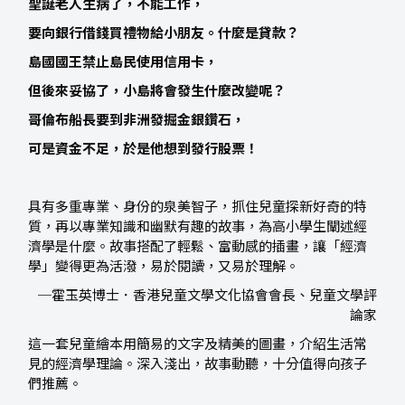
聖誕老人生病了，不能工作，
要向銀行借錢買禮物給小朋友。什麼是貸款？
島國國王禁止島民使用信用卡，
但後來妥協了，小島將會發生什麼改變呢？
哥倫布船長要到非洲發掘金銀鑽石，
可是資金不足，於是他想到發行股票！
具有多重專業、身份的泉美智子，抓住兒童探新好奇的特
質，再以專業知識和幽默有趣的故事，為高小學生闡述經
濟學是什麼。故事搭配了輕鬆、富動感的插畫，讓「經濟
學」變得更為活潑，易於閱讀，又易於理解。
─霍玉英博士．香港兒童文學文化協會會長、兒童文學評
論家
這一套兒童繪本用簡易的文字及精美的圖畫，介紹生活常
見的經濟學理論。深入淺出，故事動聽，十分值得向孩子
們推薦。