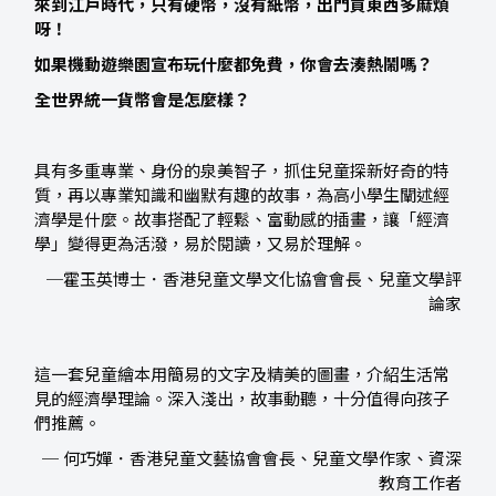
來到江戶時代，只有硬幣，沒有紙幣，出門買東西多麻煩
呀！
如果機動遊樂園宣布玩什麼都免費，你會去湊熱鬧嗎？
全世界統一貨幣會是怎麼樣？
具有多重專業、身份的泉美智子，抓住兒童探新好奇的特
質，再以專業知識和幽默有趣的故事，為高小學生闡述經
濟學是什麼。故事搭配了輕鬆、富動感的插畫，讓「經濟
學」變得更為活潑，易於閱讀，又易於理解。
─霍玉英博士．香港兒童文學文化協會會長、兒童文學評
論家
這一套兒童繪本用簡易的文字及精美的圖畫，介紹生活常
見的經濟學理論。深入淺出，故事動聽，十分值得向孩子
們推薦。
─ 何巧嬋．香港兒童文藝協會會長、兒童文學作家、資深
教育工作者