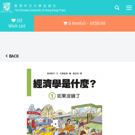
(0)
0 item(s) - US$0.00
Wish List
BACK