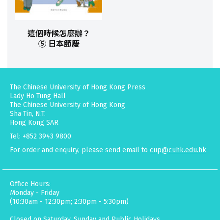
這個時候怎麼辦？
⑤ 日本節慶
The Chinese University of Hong Kong Press
Lady Ho Tung Hall
The Chinese University of Hong Kong
Sha Tin, N.T.
Hong Kong SAR
Tel: +852 3943 9800
For order and enquiry, please send email to
cup@cuhk.edu.hk
Office Hours:
Monday - Friday
(10:30am - 12:30pm; 2:30pm - 5:30pm)
Closed on Saturday, Sunday and Public Holidays