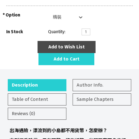
Option
In Stock
Quantity:
Add to Wish List
Add to Cart
Description
Author Info.
Table of Content
Sample Chapters
Reviews (0)
出海遇險，漂流到的小島都不用貨幣，怎麼辦？