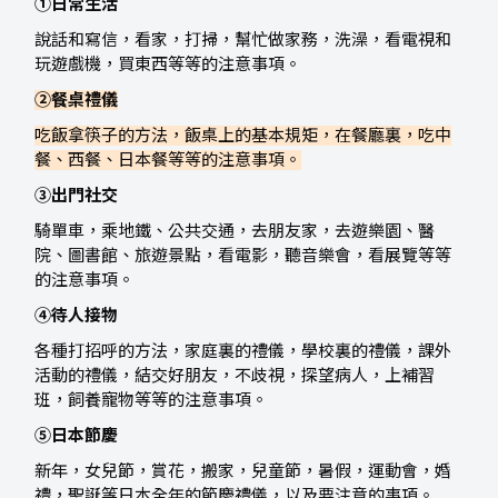
①日常生活
說話和寫信，看家，打掃，幫忙做家務，洗澡，看電視和
玩遊戲機，買東西等等的注意事項。
②餐桌禮儀
吃飯拿筷子的方法，飯桌上的基本規矩，在餐廳裏，吃中
餐、西餐、日本餐等等的注意事項。
③出門社交
騎單車，乘地鐵、公共交通，去朋友家，去遊樂園、醫
院、圖書館、旅遊景點，看電影，聽音樂會，看展覽等等
的注意事項。
④待人接物
各種打招呼的方法，家庭裏的禮儀，學校裏的禮儀，課外
活動的禮儀，結交好朋友，不歧視，探望病人，上補習
班，飼養寵物等等的注意事項。
⑤日本節慶
新年，女兒節，賞花，搬家，兒童節，暑假，運動會，婚
禮，聖誕等日本全年的節慶禮儀，以及要注意的事項。