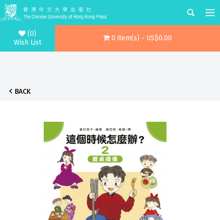
(0)
0 item(s) - US$0.00
Wish List
BACK