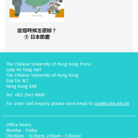
這個時候怎麼辦？
⑤ 日本節慶
The Chinese University of Hong Kong Press
Lady Ho Tung Hall
The Chinese University of Hong Kong
Sha Tin, N.T.
Hong Kong SAR
Tel: +852 3943 9800
For order and enquiry, please send email to
cup@cuhk.edu.hk
Office Hours:
Monday - Friday
(10:30am - 12:30pm; 2:30pm - 5:30pm)