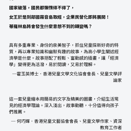
國家破落，國民都懶惰得不得了，
女王於是到鄰國霧音島取經，企業民營化即將展開！
蒂羅林島將會發生什麼意想不到的轉變嗎？
具有多重專業、身份的泉美智子，抓住兒童探新好奇的特
質，再以專業知識和幽默有趣的故事，為高小學生闡述經
濟學是什麼。故事搭配了輕鬆、富動感的插畫，讓「經濟
學」變得更為活潑，易於閱讀，又易於理解。
─霍玉英博士．香港兒童文學文化協會會長、兒童文學評
論家
這一套兒童繪本用簡易的文字及精美的圖畫，介紹生活常
見的經濟學理論。深入淺出，故事動聽，十分值得向孩子
們推薦。
─ 何巧嬋．香港兒童文藝協會會長、兒童文學作家、資深
教育工作者