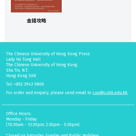
金錢攻略
The Chinese University of Hong Kong Press
Lady Ho Tung Hall
The Chinese University of Hong Kong
Sha Tin, N.T.
Hong Kong SAR
Tel: +852 3943 9800
For order and enquiry, please send email to
cup@cuhk.edu.hk
Office Hours:
Monday - Friday
(10:30am - 12:30pm; 2:30pm - 5:30pm)
Closed on Saturday, Sunday and Public Holidays