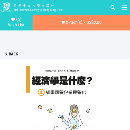
(0)
0 item(s) - US$0.00
Wish List
BACK