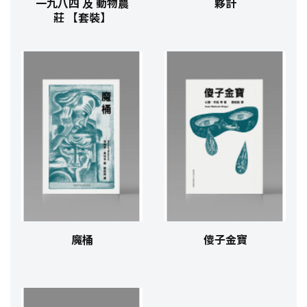
一九八四 及 動物農
夥計
莊 【套裝】
魔桶
傻子金寶