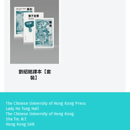
劉紹銘譯本【套
裝】
The Chinese University of Hong Kong Press
Lady Ho Tung Hall
The Chinese University of Hong Kong
Sha Tin, N.T.
Hong Kong SAR