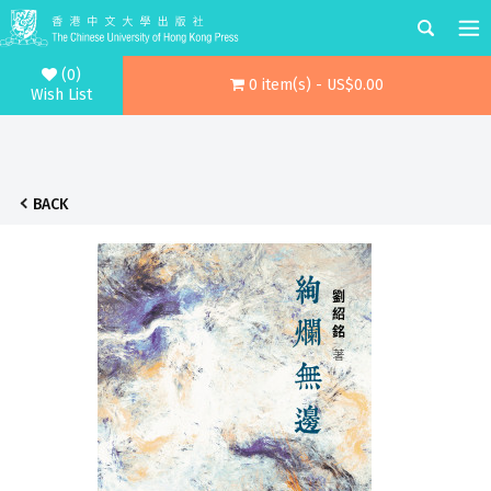
(0)
0 item(s) - US$0.00
Wish List
BACK