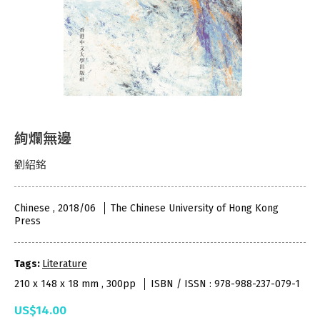
絢爛無邊
劉紹銘
Chinese , 2018/06
The Chinese University of Hong Kong
Press
Tags:
Literature
210 x 148 x 18 mm , 300pp
ISBN / ISSN : 978-988-237-079-1
US$14.00