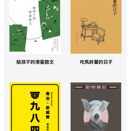
給孩子的港臺散文
吃馬鈴薯的日子