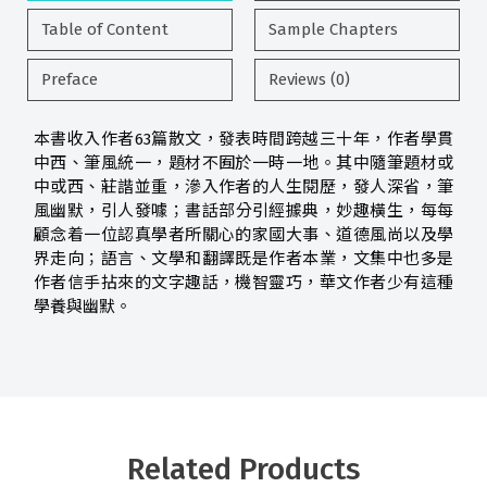
Table of Content
Sample Chapters
Preface
Reviews (0)
本書收入作者63篇散文，發表時間跨越三十年，作者學貫
中西、筆風統一，題材不囿於一時一地。其中隨筆題材或
中或西、莊諧並重，滲入作者的人生閱歷，發人深省，筆
風幽默，引人發噱；書話部分引經據典，妙趣橫生，每每
顧念着一位認真學者所關心的家國大事、道德風尚以及學
界走向；語言、文學和翻譯既是作者本業，文集中也多是
作者信手拈來的文字趣話，機智靈巧，華文作者少有這種
學養與幽默。
Related Products