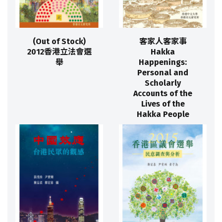
(Out of Stock)
客家人客家事
2012香港立法會選
Hakka
舉
Happenings:
Personal and
Scholarly
Accounts of the
Lives of the
Hakka People