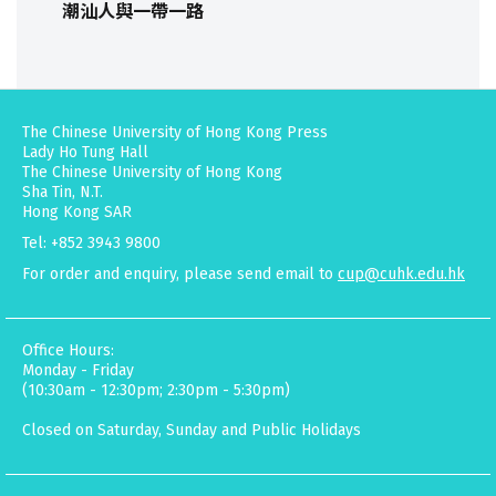
潮汕人與一帶一路
The Chinese University of Hong Kong Press
Lady Ho Tung Hall
The Chinese University of Hong Kong
Sha Tin, N.T.
Hong Kong SAR
Tel: +852 3943 9800
For order and enquiry, please send email to
cup@cuhk.edu.hk
Office Hours:
Monday - Friday
(10:30am - 12:30pm; 2:30pm - 5:30pm)
Closed on Saturday, Sunday and Public Holidays