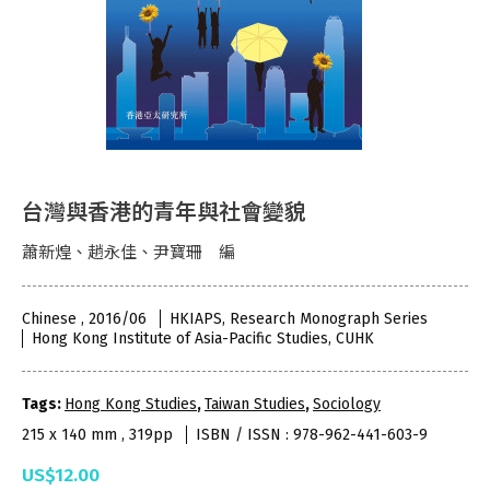
台灣與香港的青年與社會變貌
蕭新煌、趙永佳、尹寶珊 編
Chinese , 2016/06
HKIAPS, Research Monograph Series
Hong Kong Institute of Asia-Pacific Studies, CUHK
Tags:
Hong Kong Studies
,
Taiwan Studies
,
Sociology
215 x 140 mm , 319pp
ISBN / ISSN : 978-962-441-603-9
US$12.00