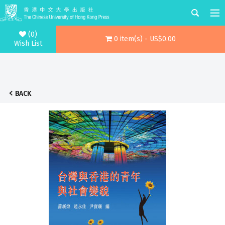
(0)
0 item(s) - US$0.00
Wish List
BACK