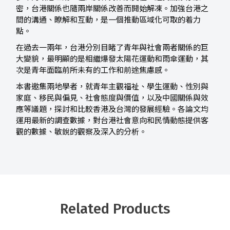
密，台港關係也隨兩岸關係改善而開始解凍。加強台港之
間的溝通、瞭解和互動，是一個推動區域化可取的着力
點。
在過去一兩年，台港分別目睹了青年與社會兩者關係的巨
大變貌，最明顯的是相繼爆發太陽花運動和雨傘運動，其
次是青年面臨前所未有的工作和前途焦慮感。
本書邀集兩地學者，就青年主觀福祉、學生運動、性別與
家庭、移民與偏見、社會態度與價值，以及中國關係與效
應等議題，探討和比較香港及台灣的發展經驗。各論文均
運用最新的調查數據，對台港社會意向和民情動態提供客
觀的數據、敏銳的觀察及深入的分析。
Related Products