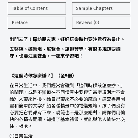
Table of Content
Sample Chapters
Preface
Reviews (0)
出門去了！
探訪朋友家，好好玩樂時也要注意行為舉止。
去醫院、遊樂場、展覽會、旅遊等等，有很多規矩要遵
守，
也要注意安全，一起來學習吧！
《這個時候怎麼辦？》（全5冊）
在日常生活中，我們經常會碰到「這個時候該怎麼辦？」
的問題，或是不知道在不同情景中要遵守甚麼規則才不會
給別人帶來困擾、給自己帶來不必要的麻煩。這套書用圖
畫和簡單的文字介紹各種情景中的禮儀規範，孩子們沒有
必要把它們都背下來，規範也不是那麼絕對，請你們用愉
快的心情去閱讀，知道了基本禮儀，就能與他人愉快地交
往、相處。
①日常生活