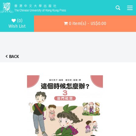
(0)
0 item(s) - US$0.00
Wish List
BACK