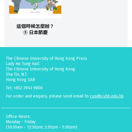
這個時候怎麼辦？
⑤ 日本節慶
The Chinese University of Hong Kong Press
Lady Ho Tung Hall
The Chinese University of Hong Kong
Sha Tin, N.T.
Hong Kong SAR
Tel: +852 3943 9800
For order and enquiry, please send email to
cup@cuhk.edu.hk
Office Hours:
Monday - Friday
(10:30am - 12:30pm; 2:30pm - 5:30pm)