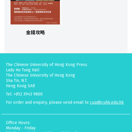
金錢攻略
The Chinese University of Hong Kong Press
Lady Ho Tung Hall
The Chinese University of Hong Kong
Sha Tin, N.T.
Hong Kong SAR
Tel: +852 3943 9800
For order and enquiry, please send email to
cup@cuhk.edu.hk
Office Hours:
Monday - Friday