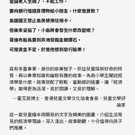
聖誕老人生病了，不能工作，
要向銀行借錢買禮物給小朋友。什麼是貸款？
島國國王禁止島民使用信用卡，
但後來妥協了，小島將會發生什麼改變呢？
哥倫布船長要到非洲發掘金銀鑽石，
可是資金不足，於是他想到發行股票！
具有多重專業、身份的泉美智子，抓住兒童探新好奇的特
質，再以專業知識和幽默有趣的故事，為高小學生闡述經
濟學是什麼。故事搭配了輕鬆、富動感的插畫，讓「經濟
學」變得更為活潑，易於閱讀，又易於理解。
─霍玉英博士．香港兒童文學文化協會會長、兒童文學評
論家
這一套兒童繪本用簡易的文字及精美的圖畫，介紹生活常
見的經濟學理論。深入淺出，故事動聽，十分值得向孩子
們推薦。