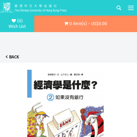
(0)
0 item(s) - US$0.00
Wish List
BACK