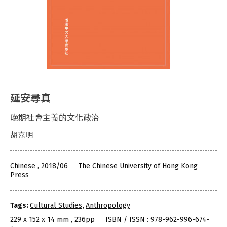
延安尋真
晚期社會主義的文化政治
胡嘉明
Chinese , 2018/06
The Chinese University of Hong Kong
Press
Tags:
Cultural Studies
,
Anthropology
229 x 152 x 14 mm , 236pp
ISBN / ISSN : 978-962-996-674-