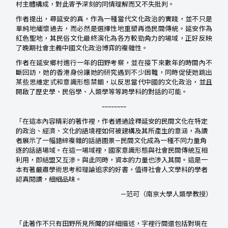
村主體構成，對此寄予深刻的同情理解而又不失批判。
作者提出，尋延安的真，作為一種當代文化政治的實踐，並不只是
單純地緬懷過去，而必然是選擇性地重塑再造民間傳統。延安作為
紅色聖地，其民俗文化最終演化為各方較勁角力的場域，正好反映
了晚期社會主義中國文化政治博弈的複雜性。
作者在延安鄉村進行一年的田野考察，並在接下來數年的時間內不
斷回訪，她的香港身份讓她的研究遇到不少困難，同時促使她跳出
某些思維定式和意識形態禁錮，以反思當代中國的文化政治，並且
開啟了歷史學、民俗學、人類學等等跨學科的對話的可能。
~~~~~~~~
「在這本內容精彩的著作裡，作者通過詮釋延安的民間文化在特定
的政治、經濟、文化的語境裡如何被建構及其所產生的意涵，為讀
者展示了一幅錯綜複雜的話語圖景—民間文化成為一種不同力量角
逐的話語場域。在這一場域裡，國家意識形態與社會民間傳統互相
利用，即結盟又互滲。與此同時，資本的力量也涉入其間。這是一
本有著嚴肅學術思考和理論追求的好書，值得社會人文學科的學者
認真閱讀，細細品味。
—范可（南京大學人類學教授）
「此著作不只有田野所見所聞的詳細描述，字裡行間還包括對現在