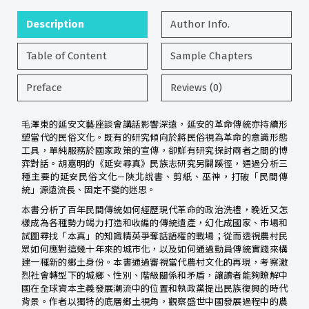
Description
Author Info.
Table of Content
Sample Chapters
Preface
Reviews (0)
毛澤東的延安文藝座談會講話影響深遠，延安的革命傳統亦持續形
塑當代的民俗文化。既有的研究傾向於將民俗視為革命的意識形態
工具，單純服務於國家政策的宣傳，卻鮮有研究探討兩者之間的博
弈對話。胡嘉明的《延安尋真》民族志研究另闢蹊徑，通過分析三
種主要的延安民俗文化—陝北說書、剪紙、巫神，打破「民間傳
統」源遠流長、固定不變的迷思。
本書分析了百年民間傳統如何經歷現代革命的政治洗禮，晚近又怎
樣成為各種勢力竭力打造和收編的傳統遺產，幻化成國家、市場和
試圖尋找「本真」的知識精英爭奪話語權的戰場；從而透視農村民
眾如何應對這幾十年來的城市化，以及如何通過動員傳統實踐來構
建一種新的鄉土身份。本書通過審視當代農村文化的再現，考察激
烈社會轉型下的城鄉、性別、階級關係和矛盾，讓讀者能夠瞭解中
國在全球資本主義發展潮流中的位置和執政黨提出民族復興的時代
背景。作者以獨特的底層鄉土視角，觀察盛世中國發展過程中的農