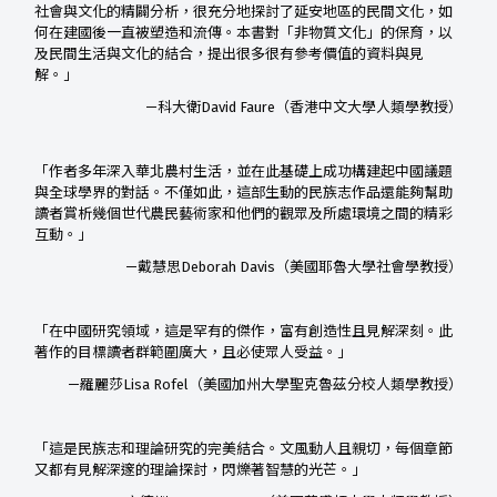
社會與文化的精闢分析，很充分地探討了延安地區的民間文化，如
何在建國後一直被塑造和流傳。本書對「非物質文化」的保育，以
及民間生活與文化的結合，提出很多很有參考價值的資料與見
解。」
—科大衛David Faure（香港中文大學人類學教授）
「作者多年深入華北農村生活，並在此基礎上成功構建起中國議題
與全球學界的對話。不僅如此，這部生動的民族志作品還能夠幫助
讀者賞析幾個世代農民藝術家和他們的觀眾及所處環境之間的精彩
互動。」
—戴慧思Deborah Davis（美國耶魯大學社會學教授）
「在中國研究領域，這是罕有的傑作，富有創造性且見解深刻。此
著作的目標讀者群範圍廣大，且必使眾人受益。」
—羅麗莎Lisa Rofel（美國加州大學聖克魯茲分校人類學教授）
「這是民族志和理論研究的完美結合。文風動人且親切，每個章節
又都有見解深邃的理論探討，閃爍著智慧的光芒。」