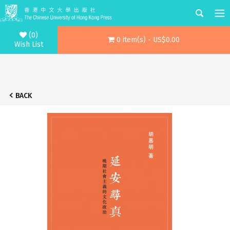
(0)
0 item(s) - US$0.00
Wish List
BACK