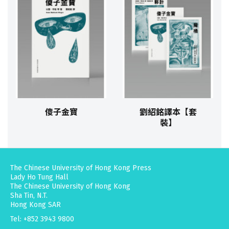
傻子金寶
劉紹銘譯本【套
裝】
The Chinese University of Hong Kong Press
Lady Ho Tung Hall
The Chinese University of Hong Kong
Sha Tin, N.T.
Hong Kong SAR
Tel: +852 3943 9800