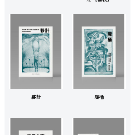
夥計
魔桶