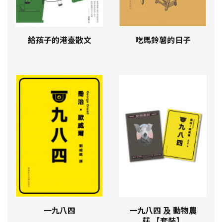
給孩子的港臺散文
吃馬鈴薯的日子
一九八四
一九八四 及 動物農
莊 【套裝】