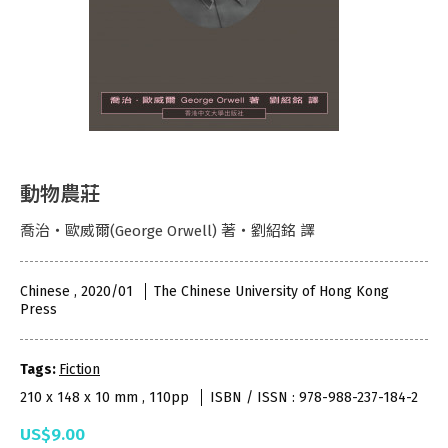
動物農莊
喬治・歐威爾(George Orwell) 著・劉紹銘 譯
Chinese , 2020/01
The Chinese University of Hong Kong
Press
Tags:
Fiction
210 x 148 x 10 mm , 110pp
ISBN / ISSN : 978-988-237-184-2
US$9.00