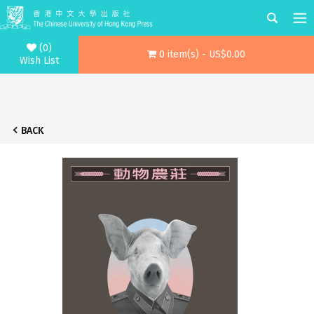
(0)
0 item(s) - US$0.00
Wish List
BACK