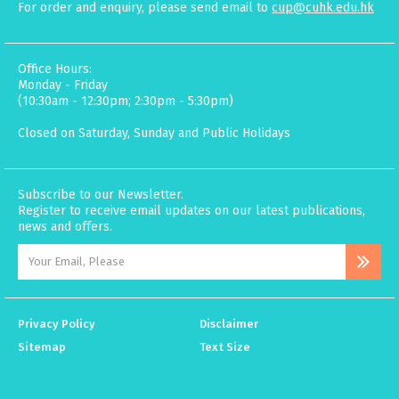
For order and enquiry, please send email to
cup@cuhk.edu.hk
Office Hours:
Monday - Friday
(10:30am - 12:30pm; 2:30pm - 5:30pm)
Closed on Saturday, Sunday and Public Holidays
Subscribe to our Newsletter.
Register to receive email updates on our latest publications,
news and offers.
Privacy Policy
Disclaimer
Sitemap
Text Size