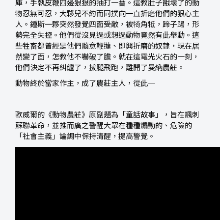
庫，手執皮鞭四邊狠狠的抽打一番。這教肚子餓壞了的動
物忍無可忍，大夥兒不約而同撲向一直折磨他們的狠心主
人。鍾斯一夥突然發覺四面受敵，被犄角牴，蹄子踢，形
勢完全失控。他們從沒見過或想過動物竟然有此舉動。這
些牲畜都曾經是他們隨意鞭撻、即興折磨的奴隸，現在居
然變了面，怎教他不嚇破了膽。就在這電光火石的一刻，
他們決定不再糾纏了，拔腿飛跑，離開了曼納農莊。
動物終於當家作主，成了農莊主人，從此─
歐威爾的《動物農莊》原副題為「童話故事」，旨在諷刺
蘇聯革命，並推而廣之警醒大眾在種種煽動的、危險的
「社會主義」論調中保持清醒，提高警覺。