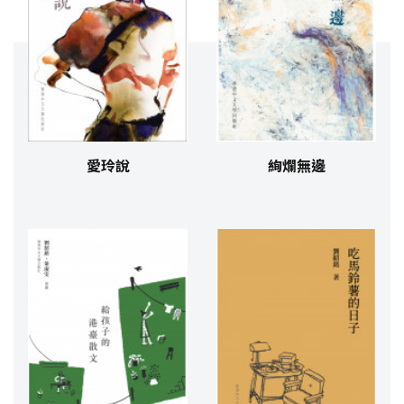
愛玲說
絢爛無邊