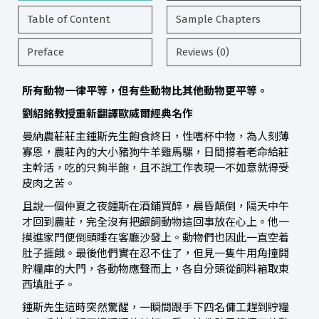
Table of Content
Sample Chapters
Preface
Reviews (0)
所有動物一律平等，但有些動物比其他動物更平等。
劉紹銘教授重新翻譯歐威爾經典名作
曼納農莊莊主鍾斯先生飽食終日，性嗜杯中物，為人刻薄
寡恩，農莊內的大小豬狗牛羊雞馬騾，日間撐着老命給莊
主幹活，吃的只夠半飽，且不說工作表現一不如意就得受
皮肉之苦。
且說一個仲夏之夜鍾斯在酒鋪買醉，晨昏顛倒，隔天中午
才回到農莊，完全沒有把餵飼動物這回事放在心上。他一
摸進家門便倒頭睡在客廳沙發上。動物們也因此一直空着
肚子捱餓。最後他們實在忍不住了，但見一隻牛用角撞開
貯糧庫的大門，各動物應聲而上，各自分頭從飼料箱取東
西填肚子。
鍾斯先生這時突然驚醒，一瞬間跟手下四名傭工趕到貯糧