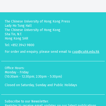
The Chinese University of Hong Kong Press
Lady Ho Tung Hall
The Chinese University of Hong Kong
Sha Tin, N.T.
Hong Kong SAR
Tel: +852 3943 9800
For order and enquiry, please send email to
cup@cuhk.edu.hk
Office Hours:
Monday - Friday
(10:30am - 12:30pm; 2:30pm - 5:30pm)
Closed on Saturday, Sunday and Public Holidays
Subscribe to our Newsletter.
Register to receive email updates on our latest publications,