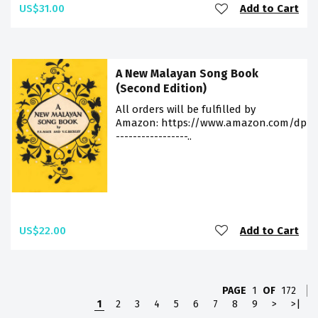
US$31.00
Add to Cart
A New Malayan Song Book
(Second Edition)
All orders will be fulfilled by
Amazon: https://www.amazon.com/dp/9
-----------------..
US$22.00
Add to Cart
PAGE
1
OF
172
1
2
3
4
5
6
7
8
9
>
>|