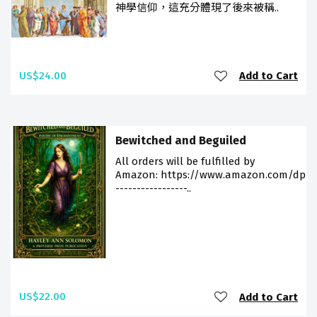
神學信仰，這充分體現了後來被稱..
US$24.00
Add to Cart
Bewitched and Beguiled
All orders will be fulfilled by
Amazon: https://www.amazon.com/dp/9
-----------------..
US$22.00
Add to Cart