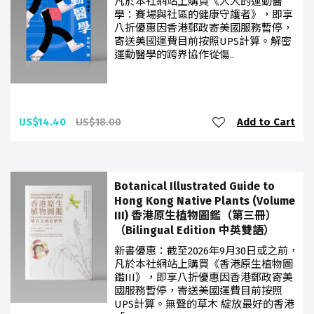
凡於本社網站上購買《人人的運動醫
學：賽場與社區的健康守護者》，即享
八折優惠因香港郵政寄美國服務暫停，
寄送美國運費目前按照UPS計算。解密
運動醫學的跨界協作從傷..
US$14.40
US$18.00
Add to Cart
Botanical Illustrated Guide to
Hong Kong Native Plants (Volume
III) 香港原生植物圖鑑（第三冊）
（Bilingual Edition 中英雙語）
新書優惠：截至2026年9月30日或之前，
凡於本社網站上購買《香港原生植物圖
鑑III》，即享八折優惠因香港郵政寄美
國服務暫停，寄送美國運費目前按照
UPS計算。無聲的草木 綻放最好的香港