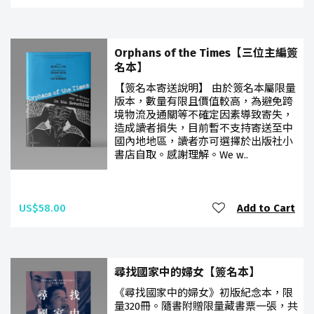
Orphans of the Times【三位主編簽
名本】
【簽名本寄送說明】 由於簽名本屬限量
版本，數量有限且價值較高，為避免跨
境物流及通關等不確定因素導致寄失，
造成讀者損失，目前暫不支持寄送至中
國內地地區，讀者亦可選擇於出版社小
書店自取。感謝理解。We w..
US$58.00
Add to Cart
尋找國家中的婦女【簽名本】
《尋找國家中的婦女》初版紀念本，限
量320冊。隨書附贈限量藏書票一張，共