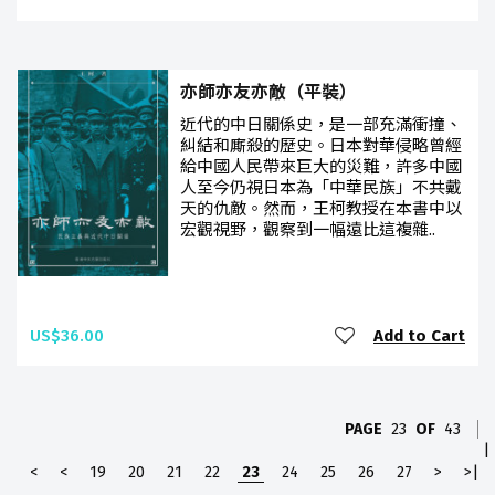
亦師亦友亦敵（平裝）
近代的中日關係史，是一部充滿衝撞、
糾結和廝殺的歷史。日本對華侵略曾經
給中國人民帶來巨大的災難，許多中國
人至今仍視日本為「中華民族」不共戴
天的仇敵。然而，王柯教授在本書中以
宏觀視野，觀察到一幅遠比這複雜..
US$36.00
Add to Cart
PAGE
23
OF
43
|
<
<
19
20
21
22
23
24
25
26
27
>
>|