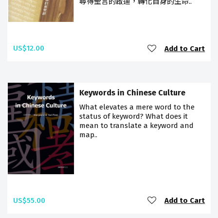
尋得聖言的啟迪，轉化自身的生命..
US$12.00
Add to Cart
Keywords in Chinese Culture
What elevates a mere word to the
status of keyword? What does it
mean to translate a keyword and
map..
US$55.00
Add to Cart