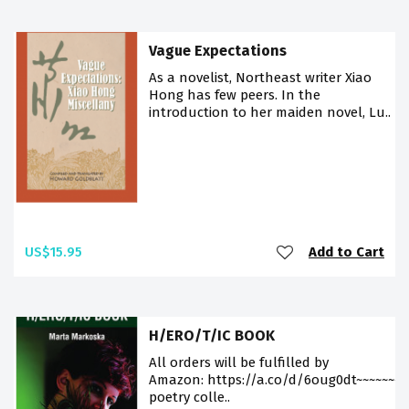
Vague Expectations
As a novelist, Northeast writer Xiao
Hong has few peers. In the
introduction to her maiden novel, Lu..
US$15.95
Add to Cart
H/ERO/T/IC BOOK
All orders will be fulfilled by
Amazon: https://a.co/d/6oug0dt~~~~~~~~
poetry colle..