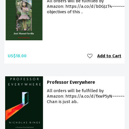
All orders will be fulfilled by
Amazon: https://a.co/d/bDGJzT4~~~~~~~~
objectives of this ..
US$18.00
Add to Cart
Professor Everywhere
All orders will be fulfilled by
Amazon: https://a.co/d/fxwP5yN~~~~~~~~
Chan is just ab..