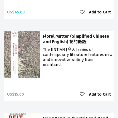
US$45.00
Add to Cart
Floral Mutter (Simplified Chinese
and English) 花的低語
The JINTIAN [今天] series of
contemporary literature features new
and innovative writing from
mainland..
US$15.00
Add to Cart