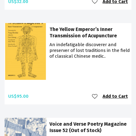
US$32.00
Add to Cart
The Yellow Emperor’s Inner
Transmission of Acupuncture
An indefatigable discoverer and
preserver of lost traditions in the field
of classical Chinese medic..
US$95.00
Add to Cart
Voice and Verse Poetry Magazine
Issue 52 (Out of Stock)