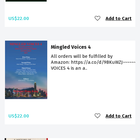
US$22.00
Add to Cart
Mingled Voices 4
All orders will be fulfilled by
Amazon: https://a.co/d/9BKuWZJ~~~~~~
VOICES 4 is an a..
US$22.00
Add to Cart