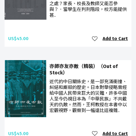
之處？家長、校長及教師又能否參
與？．當學生在判刑階段，校方能提供
甚..
US$45.00
Add to Cart
亦師亦友亦敵（精裝）（Out of
Stock）
近代的中日關係史，是一部充滿衝撞、
糾結和廝殺的歷史。日本對華侵略曾經
給中國人民帶來巨大的災難，許多中國
人至今仍視日本為「中華民族」不共戴
天的仇敵。然而，王柯教授在本書中以
宏觀視野，觀察到一幅遠比這複雜..
US$45.00
Add to Cart