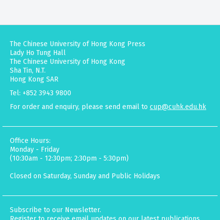
The Chinese University of Hong Kong Press
Lady Ho Tung Hall
The Chinese University of Hong Kong
Sha Tin, N.T.
Hong Kong SAR
Tel: +852 3943 9800
For order and enquiry, please send email to
cup@cuhk.edu.hk
Office Hours:
Monday - Friday
(10:30am - 12:30pm; 2:30pm - 5:30pm)
Closed on Saturday, Sunday and Public Holidays
Subscribe to our Newsletter.
Register to receive email updates on our latest publications,