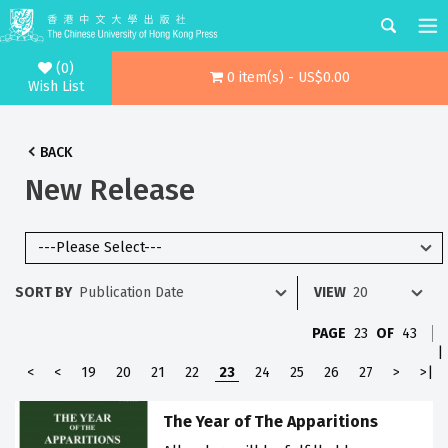
(0)
0 item(s) - US$0.00
Wish List
BACK
New Release
SORT BY
VIEW
PAGE
23
OF
43
|
<
<
19
20
21
22
23
24
25
26
27
>
>|
The Year of The Apparitions