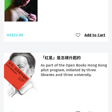
US$22.00
Add to Cart
「紅星」是怎樣升起的
As part of the Open Books Hong Kong
pilot program, initiated by three
libraries and three university..