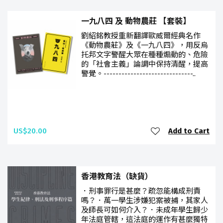
一九八四 及 動物農莊 【套裝】
劉紹銘教授重新翻譯歐威爾經典名作
《動物農莊》及《一九八四》，用反烏
托邦文字警醒大眾在種種煽動的、危險
的「社會主義」論調中保持清醒，提高
警覺。------------------------------..
US$20.00
Add to Cart
香港教育法（缺貨）
．刑事罪行是甚麼？疏忽能構成刑責
嗎？．萬一學生涉嫌犯案被捕，其家人
及師長可如何介入？．未成年學生歸少
年法庭管轄，這法庭的運作有甚麼獨特