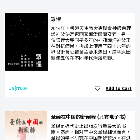
眾惺
2014年，香港天主教大專聯會神師余理
謙神父決定返回家鄉愛爾蘭安老，另一
位陪伴大專同學多年的神師譚坤神父正
在對抗病患，再加上使用了四十六年的
界限街會址被業主要求遷出，這些原因
驅使五位在不同年代活躍於聯..
US$11.00
Add to Cart
圣经在中国的新阐释 (只有电子书)
圣经是近代史上出版发行量最大的书
籍。然而，相对于中文圣经翻译而言，
圣经的学术研究在中国起步较迟。在过