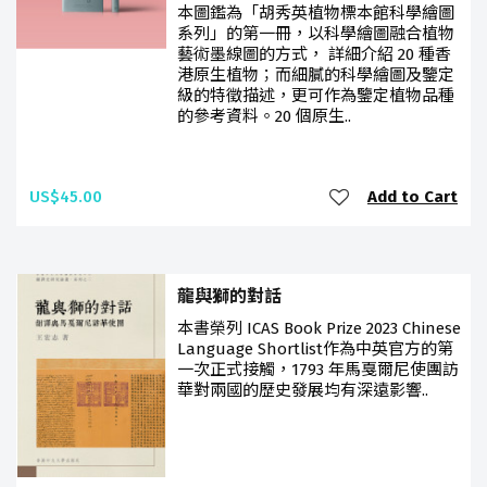
本圖鑑為「胡秀英植物標本館科學繪圖
系列」的第一冊，以科學繪圖融合植物
藝術墨線圖的方式， 詳細介紹 20 種香
港原生植物；而細膩的科學繪圖及鑒定
級的特徵描述，更可作為鑒定植物品種
的參考資料。20 個原生..
US$45.00
Add to Cart
龍與獅的對話
本書榮列 ICAS Book Prize 2023 Chinese
Language Shortlist作為中英官方的第
一次正式接觸，1793 年馬戛爾尼使團訪
華對兩國的歷史發展均有深遠影響..