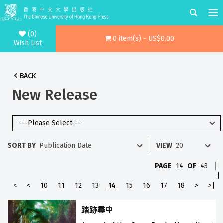
(0)
0 item(s) - US$0.00
Wish List
BACK
New Release
SORT BY
VIEW
PAGE
14
OF
43
|
<
<
10
11
12
13
14
15
16
17
18
>
>|
踏跡尋中