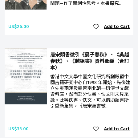
問題—作了開創性思考。本書探究..
US$26.00
Add to Cart
唐宋類書徵引《晏子春秋》、《吳越
春秋》、《越絕書》資料彙編（合訂
本）
香港中文大學中國文化研究所劉殿爵中
國古籍研究中心自1998 年開始，先後建
立先秦兩漢及魏晉南北朝一切傳世文獻
資料庫，然而部分佚書、佚文則未見采
錄。此等佚書、佚文，可以借助類書所
引重新蒐集。《唐宋類書徵..
US$35.00
Add to Cart