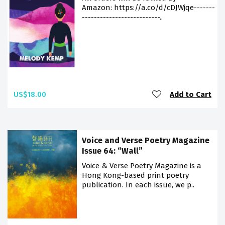
Amazon: https://a.co/d/cDJWjqe-------
--------------------------..
US$18.00
Add to Cart
Voice and Verse Poetry Magazine
Issue 64: “Wall”
Voice & Verse Poetry Magazine is a
Hong Kong-based print poetry
publication. In each issue, we p..