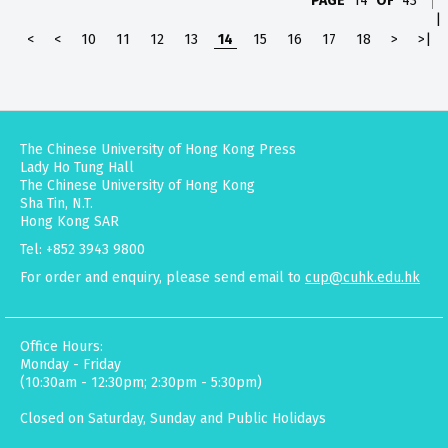
PAGE
14
OF
43
|
<
<
10
11
12
13
14
15
16
17
18
>
>|
The Chinese University of Hong Kong Press
Lady Ho Tung Hall
The Chinese University of Hong Kong
Sha Tin, N.T.
Hong Kong SAR
Tel: +852 3943 9800
For order and enquiry, please send email to
cup@cuhk.edu.hk
Office Hours:
Monday - Friday
(10:30am - 12:30pm; 2:30pm - 5:30pm)
Closed on Saturday, Sunday and Public Holidays