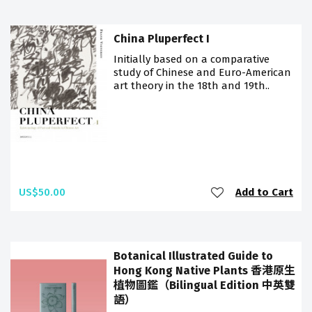
China Pluperfect I
Initially based on a comparative
study of Chinese and Euro-American
art theory in the 18th and 19th..
US$50.00
Add to Cart
Botanical Illustrated Guide to
Hong Kong Native Plants 香港原生
植物圖鑑（Bilingual Edition 中英雙
語）