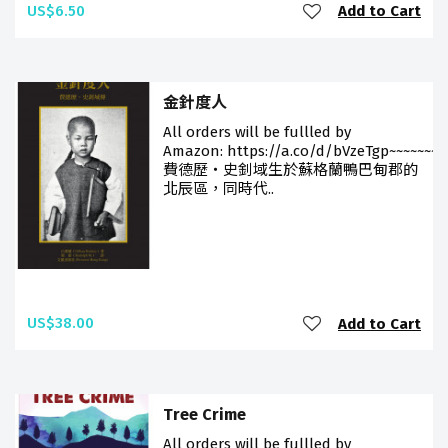
US$6.50
Add to Cart
金針度人
All orders will be fulfilled by
Amazon: https://a.co/d/bVzeTgp~~~~~~~~
費德歷‧史釗域生於蘇格蘭鴨巴甸郡的
北辰區，同時代..
US$38.00
Add to Cart
Tree Crime
All orders will be fulfilled by