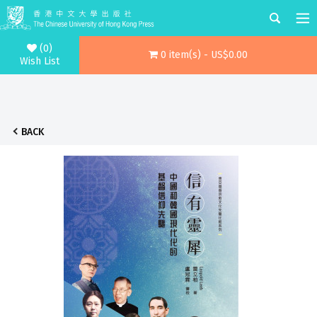
(0)
0 item(s) - US$0.00
Wish List
BACK