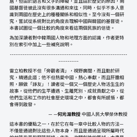
居，但由於語言和文字的障礙，並且由於歷史的原因，兩
國基督徒彼此沒有很多溝通和來往，同時，似乎不多人意
識到兩國在歷史上的種種關係和相似性。至今沒有一個研
究，嘗試從系統對比的角度去理解中國與韓國的基督徒。
本書試圖從一個比較的角度來看這兩個民族的信徒。
為加深讀者對中韓兩國人物和地理方面的認識，作者更特
別在索引中加上一些補充說明。
----------------------------------------------------------------
-----------
雷立柏教授不但「旁觀者清」，視野廣闊，而且勤於研
究，精通此道；他不但熱愛中國，熱心奉獻，而且肝膽相
照，願做「諍友」！讀者從一個又一個歷史人物活生生的
故事，從他們的生平遭遇、生離死別、成就貢獻之中，從
他們生活和工作的社會歷史環境之中，都會有所感悟，都
會得到啟發。
— —
何光滬教授
中國人民大學榮休教授
這本書的優點之一，在於它在每一章中比較人物的方法—
不僅是通過對比這些人物本身，而且是通過呈現所屬時代