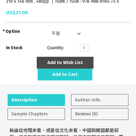
210 x 140 mm , 480pp
ISBN / ISSN : 978-988-8165-73-5
US$21.00
Option
In Stock
Quantity:
Add to Wish List
Add to Cart
Description
Author Info.
Sample Chapters
Reviews (0)
無論從地理來看，或是從文化來看，中國與韓國都是鄰