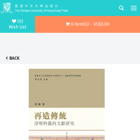
(0)
0 item(s) - US$0.00
Wish List
BACK