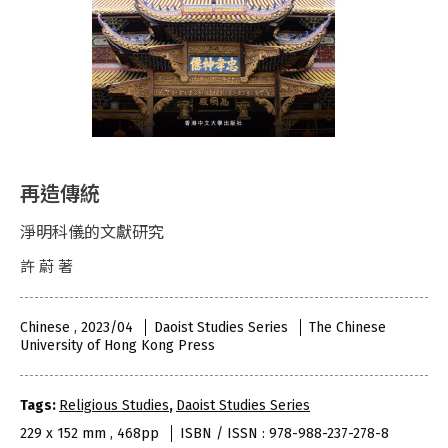
再造傳統
淨明科儀的文獻研究
許 蔚 著
Chinese , 2023/04
Daoist Studies Series
The Chinese
University of Hong Kong Press
Tags:
Religious Studies
,
Daoist Studies Series
229 x 152 mm , 468pp
ISBN / ISSN : 978-988-237-278-8