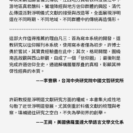
年以來朝仙勝會儀式傳統、江西地方真君表科及長江中下
游地區真君醮科、鸞壇降經與地方信仰群體的興起、清代
乩傳道派對淨明儀式文獻的接受與改造等，全面展現淨明
道在不同時期、不同地域、不同群體中的傳統再造情形。
----------------------------------------------------
這部大作值得推薦的理由凡三：首為寫本系統的開發，道
教研究以往仰賴刊本系統，使用寫本者僅為初步，許博士
勇於嘗試，其寶貴經驗盡在此中；其次，格局開闊，圍繞
南昌故觀與西山新觀，自成了一個「信仰圈」；最後則是
完成許遜信仰全史，通過解構層層厚叠的真相，彰顯其神
啓性經典的本質。
——李豐楙，台灣中央研究院中國文哲研究所
許蔚教授是淨明道文獻研究方面的權威。本書集大成性地
勾勒了近世淨明道發展，尤其側重於科儀文獻的梳理與考
察，填補過往研究之空白，不失為學術界的創舉。
——王崗，美國佛羅里達大學語言文學文化系