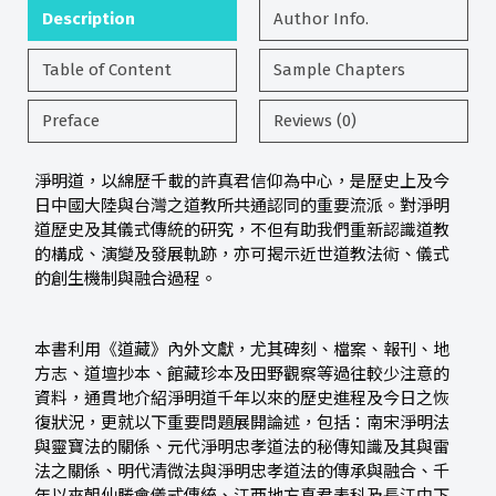
Description
Author Info.
Table of Content
Sample Chapters
Preface
Reviews (0)
淨明道，以綿歷千載的許真君信仰為中心，是歷史上及今
日中國大陸與台灣之道教所共通認同的重要流派。對淨明
道歷史及其儀式傳統的研究，不但有助我們重新認識道教
的構成、演變及發展軌跡，亦可揭示近世道教法術、儀式
的創生機制與融合過程。
本書利用《道藏》內外文獻，尤其碑刻、檔案、報刊、地
方志、道壇抄本、館藏珍本及田野觀察等過往較少注意的
資料，通貫地介紹淨明道千年以來的歷史進程及今日之恢
復狀況，更就以下重要問題展開論述，包括：南宋淨明法
與靈寶法的關係、元代淨明忠孝道法的秘傳知識及其與雷
法之關係、明代清微法與淨明忠孝道法的傳承與融合、千