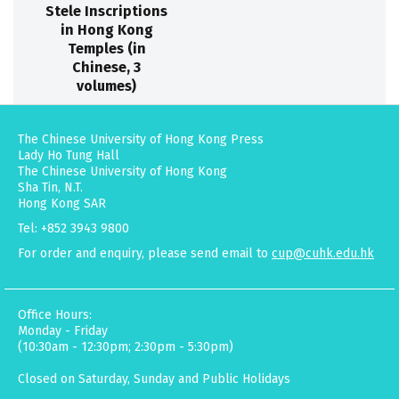
Stele Inscriptions
in Hong Kong
Temples (in
Chinese, 3
volumes)
The Chinese University of Hong Kong Press
Lady Ho Tung Hall
The Chinese University of Hong Kong
Sha Tin, N.T.
Hong Kong SAR
Tel: +852 3943 9800
For order and enquiry, please send email to
cup@cuhk.edu.hk
Office Hours:
Monday - Friday
(10:30am - 12:30pm; 2:30pm - 5:30pm)
Closed on Saturday, Sunday and Public Holidays