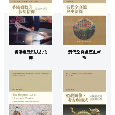
香港道教與扶乩信
清代全真道歷史新
仰
探