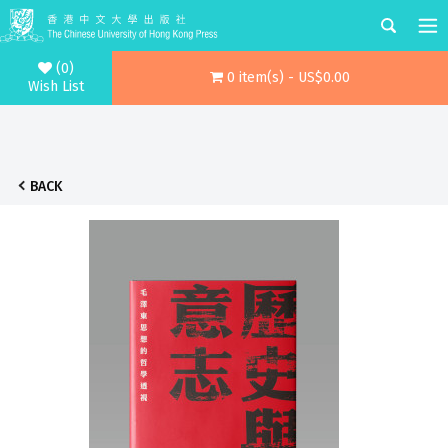
(0)
0 item(s) - US$0.00
Wish List
BACK