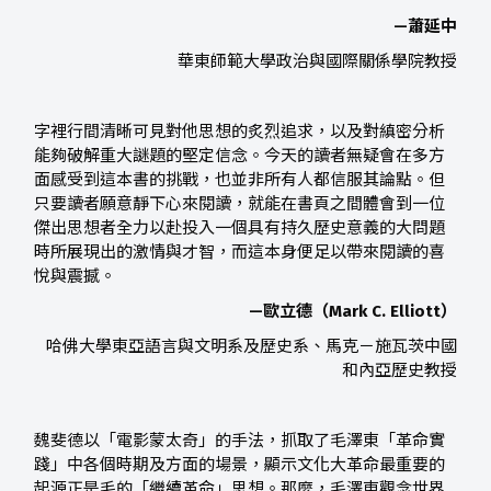
—蕭延中
華東師範大學政治與國際關係學院教授
字裡行間清晰可見對他思想的炙烈追求，以及對縝密分析
能夠破解重大謎題的堅定信念。今天的讀者無疑會在多方
面感受到這本書的挑戰，也並非所有人都信服其論點。但
只要讀者願意靜下心來閱讀，就能在書頁之間體會到一位
傑出思想者全力以赴投入一個具有持久歷史意義的大問題
時所展現出的激情與才智，而這本身便足以帶來閱讀的喜
悅與震撼。
—歐立德（Mark C. Elliott）
哈佛大學東亞語言與文明系及歷史系、馬克－施瓦茨中國
和內亞歷史教授
魏斐德以「電影蒙太奇」的手法，抓取了毛澤東「革命實
踐」中各個時期及方面的場景，顯示文化大革命最重要的
起源正是毛的「繼續革命」思想。那麼，毛澤東觀念世界