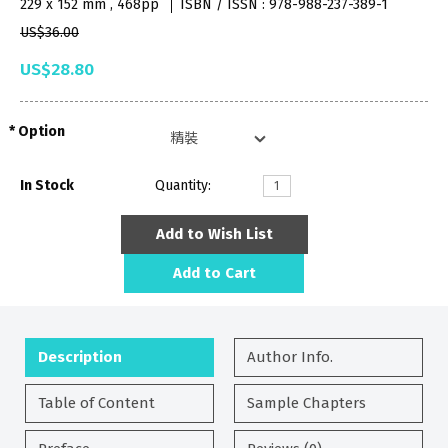
229 x 152 mm , 468pp
ISBN / ISSN : 978-988-237-389-1
US$36.00
US$28.80
Option
In Stock
Quantity:
Add to Wish List
Add to Cart
Description
Author Info.
Table of Content
Sample Chapters