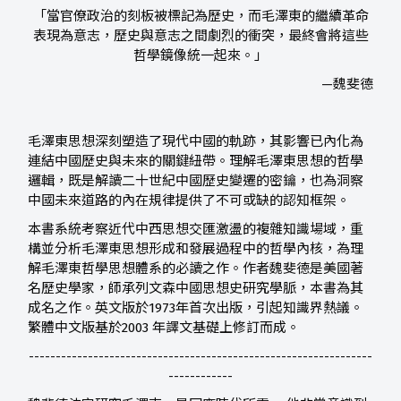
「當官僚政治的刻板被標記為歷史，而毛澤東的繼續革命
表現為意志，歷史與意志之間劇烈的衝突，最終會將這些
哲學鏡像統一起來。」
—魏斐德
毛澤東思想深刻塑造了現代中國的軌跡，其影響已內化為
連結中國歷史與未來的關鍵紐帶。理解毛澤東思想的哲學
邏輯，既是解讀二十世紀中國歷史變遷的密鑰，也為洞察
中國未來道路的內在規律提供了不可或缺的認知框架。
本書系統考察近代中西思想交匯激盪的複雜知識場域，重
構並分析毛澤東思想形成和發展過程中的哲學內核，為理
解毛澤東哲學思想體系的必讀之作。作者魏斐德是美國著
名歷史學家，師承列文森中國思想史研究學脈，本書為其
成名之作。英文版於1973年首次出版，引起知識界熱議。
繁體中文版基於2003 年譯文基礎上修訂而成。
----------------------------------------------------------------
------------