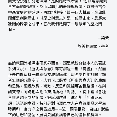
魏斐德決定研究毛澤東，是回應時代所需， 他非常意識到
各方面的艱難度，然而以非凡的嚴謹與周密，以貫通古今
中西文史哲的磅礴，勇敢地迎接了這一巨大挑戰。企望壯
闊便是創造歷史，《歷史與意志》是一位歷史家、思想家
壯闊的探索之成果，它為我們啟開了一扇緊鎖的歷史門
洞。
—梁禾
旅美翻譯家、學者
無論就國外毛澤東研究界而言，還是就魏斐德本人的著述
系列來說，《歷史與意志》都可謂是一部「奇書」。然而
正是由於這樣一種獨特視域與論述，卻強制性地打開了讀
者無限的想像空間。人們可以隨著《歷史與意志》的筆觸
和思路，通過欣賞、驚歎、反思和質疑等各種路徑，在與
魏斐德，同時也與毛澤東持續地「對話」，從中獲得各種
各樣意想不到的刺激、靈感和啟迪，進而對「毛澤東思
想」話語的本質，特別是對毛澤東本人在意氣風發之學生
時期和一言九鼎之黃昏歲月——這一兩端相對「自由」狀態
下的思想和話語，展開只屬於讀者自己的體悟和解讀。