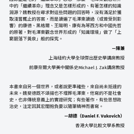
中的「繼續革命」理念又是怎樣形成的、有著怎樣的知識
淵源？魏教授在尋求對這些問題的回答時，沒有滿足於獲
取淺嘗輒止的答案，而是讀遍了毛澤東讀過（或曾受到影
響）的康德、黑格爾、王陽明、康有為等西方和中國先哲
的原著，對毛澤東觀念世界形成的「知識環境」做了「上
窮碧落下黃泉」般的探究。
—陳兼
上海紐約大學全球傑出歷史學講席教授
前康奈爾大學美中關係史Michael J. Zak講席教授
本書來自另一個世界，或者說更準確些，來自尚未抵達的
未來。魏斐德既不頌揚也不埋葬毛澤東，他寫的不是社會
史，也非傳統意義上的實證研究；有些著作，有些思想政
治史，注定因其宏闊抱負要以隨筆精神而書寫。
—胡德（Daniel F. Vukovich）
香港大學比較文學系教授