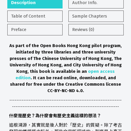
Description
Author Info.
Table of Content
Sample Chapters
Preface
Reviews (0)
As part of the Open Books Hong Kong pilot program,
initiated by three libraries and three university
presses of The Chinese University of Hong Kong, The
University of Hong Kong, and City University of Hong
Kong, this book is available in an
open access
edition
. It can be read online, downloaded, and
shared for free under the Creative Commons license
CC-BY-NC-ND 4.0.
----------------------------------------------------------------
-------------------------------------------------------------
什麼是歷史？
為什麼會有歷史主義這樣的想法？
追根溯源，其實就是後人對於「歷史」的質疑。除了考古