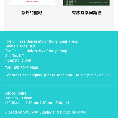
意外的聖地
有緣有幸同斯世
The Chinese University of Hong Kong Press
Lady Ho Tung Hall
The Chinese University of Hong Kong
Sha Tin, N.T.
Hong Kong SAR
Tel: +852 3943 9800
For order and enquiry, please send email to
cup@cuhk.edu.hk
Office Hours:
Monday - Friday
(10:30am - 12:30pm; 2:30pm - 5:30pm)
Closed on Saturday, Sunday and Public Holidays