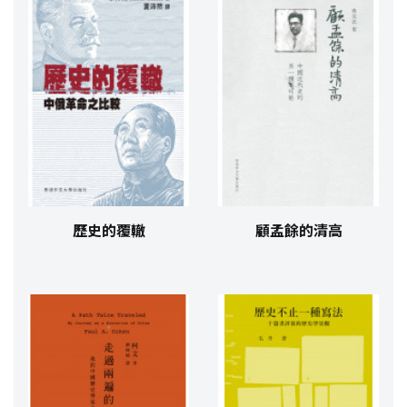
歷史的覆轍
顧孟餘的清高