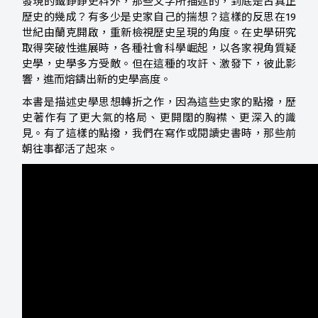
發現的鐵錚錚史料外，那些文字所描述的，到底是占真正
歷史的幾成？有多少是史家自己的揣想？這樣的反思在19
世紀由蘭克開啟，重新檢視歷史呈現的角度。在史學研究
取得突破性進展時，各種社會科學崛起，以各家視角質疑
史學，史學多方受敵。但在這種的攻訐、激發下，彼此影
響，進而熔鑄出新的史學高度。
本書是描述史學思想轉折之作，因為這些史家的點撥，歷
史著作有了更大氣的格局、更開闊的胸襟、更深入的識
見。有了這樣的點撥，我們在寫作或閱讀史書時，那些前
朝往事都活了起來。