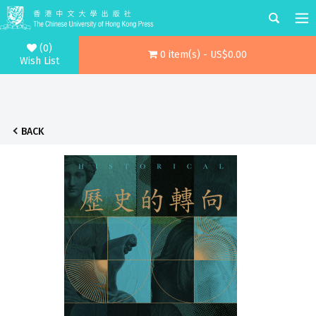
(0)
0 item(s) - US$0.00
Wish List
BACK