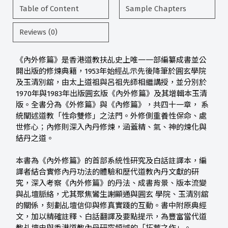
Table of Content
Sample Chapters
Reviews (0)
《內外修篇》是香港道教扶乩史上唯一一部編纂成書並公
開出版的修煉典籍，1953年始經乩示先後降筆於圓玄學院
及玉清別舘，由太上道祖與呂祖先師相繼講授，並分別於
1970年與1983年出版圓玄版《內外修篇》及其增輯本玉清
版。全書分為《外修篇》與《內修篇》，共四十一章， 系
統闡述道教「性命雙修」之法門。外修側重養性保命、處
世修心；內修則深入內丹修煉，涵蓋精、氣、神的煉化與
結丹之道。
本書為《內外修篇》的首部系統性研究及白話註譯本，編
譯者結合實修內丹功法的體驗和歷代道教內丹文獻的研
究，深入考察《內外修篇》的丹法、成書背景、版本流變
與乩壇脈絡，尤其聚焦鸞生謝顯通與圓玄 學院、玉清別舘
的關係，刻劃乩壇信仰與修真實踐的互動。書中附原典經
文，加以精確註釋、白話翻譯及要點提示，為豐富當代道