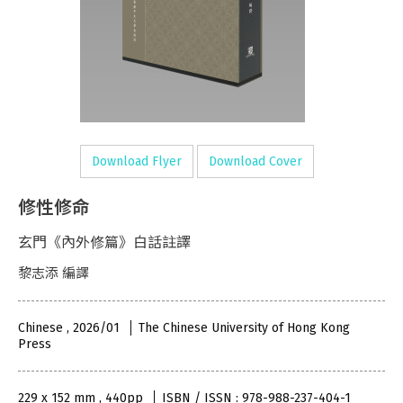
Download Flyer
Download Cover
修性修命
玄門《內外修篇》白話註譯
黎志添 編譯
Chinese , 2026/01
The Chinese University of Hong Kong
Press
229 x 152 mm , 440pp
ISBN / ISSN : 978-988-237-404-1