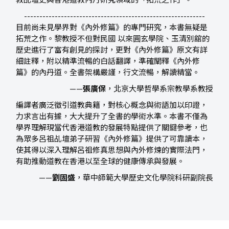
教乩壇史與香港道教內丹研究領域的「拓荒之作」。
-----------------------------------------------------------
目前尚未見學界對《內外修篇》的專門研究，本書無疑是
拓荒之作。黎教授不但對民國 以來圓玄學院、玉清別舘的
歷史進行了富有創見的探討，更對《內外修篇》原文有詳
細註釋，附以精準流暢的白話翻譯，準確闡釋《內外修
篇》的內丹道。全書架構嚴謹，行文流暢，解讀精當。
——
張廣保
，北京大學哲學系宗教學系教授
編譯者廣泛徵引道教典籍，對核心概念與術語加以印證，
力求言出有據，大大提升了全書的學術水準。本書不僅為
學界理解現當代香港道教的發展特點提供了關鍵參考，也
為眾多呂祖乩壇弟子研習《內外修篇》提供了可靠讀本，
使其得以深入理解呂祖修真思想與內外修煉的實際法門，
有助推動道教在香港以至全球的健康傳承與發展。
——
劉固盛
，華中師範大學歷史文化學院科研副院長