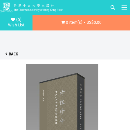
(0)
0 item(s) - US$0.00
Wish List
BACK