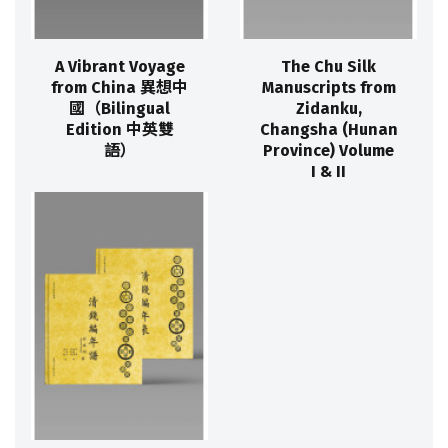
A Vibrant Voyage
The Chu Silk
from China 異想中
Manuscripts from
國（Bilingual
Zidanku,
Edition 中英雙
Changsha (Hunan
語）
Province) Volume
I & II