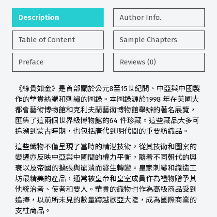
Description
Author Info.
Table of Content
Sample Chapters
Preface
Reviews (0)
《絲貴如金》是首部關於公元8至15世紀間、中亞與中國製
作的華貴絲綢和刺繡的圖錄。本圖錄源於1998 年在美國大
都會藝術博物館和克利夫蘭藝術博物館舉辦的著名展覽，
匯集了這兩個世界級博物館的64 件珍藏。這些藏品大多可
追溯到蒙古時期，也包括唐代到明代間的重要紡織品。
這些織物不僅呈現了當時的精湛技術，從其技術和圖案的
變遷亦反映中亞與中國間的權力平衡，隨着不同朝代的興
衰以及帝國的擴張與崩潰而發生轉變。皇家刺繡和織造工
坊最精美的產品，通常被皇帝和皇室成員作為禮物贈予其
他統治者、使者和要人。華貴的織物也作為高級商品受到
追捧，以前所未見的數量跨越歐亞大陸，成為國際商業的
支柱商品。