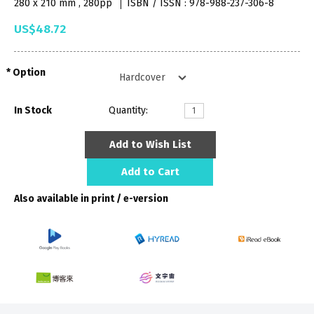
280 x 210 mm , 280pp
ISBN / ISSN : 978-988-237-306-8
US$48.72
Option
In Stock
Quantity:
Add to Wish List
Add to Cart
Also available in print / e-version