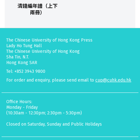
清錢編年譜（上下
兩冊）
The Chinese University of Hong Kong Press
Lady Ho Tung Hall
The Chinese University of Hong Kong
Sha Tin, N.T.
Hong Kong SAR
Tel: +852 3943 9800
For order and enquiry, please send email to
cup@cuhk.edu.hk
Office Hours:
Monday - Friday
(10:30am - 12:30pm; 2:30pm - 5:30pm)
Closed on Saturday, Sunday and Public Holidays