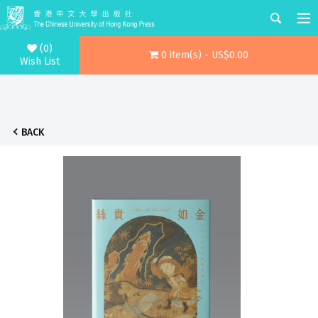
(0)
0 item(s) - US$0.00
Wish List
BACK