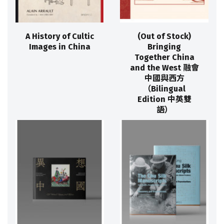
A History of Cultic
(Out of Stock)
Images in China
Bringing
Together China
and the West 融會
中國與西方
（Bilingual
Edition 中英雙
語）