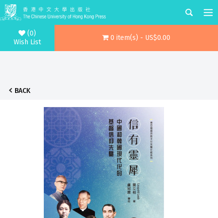
(0)
0 item(s) - US$0.00
Wish List
BACK