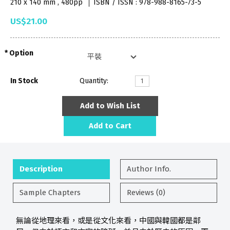
210 x 140 mm , 480pp
ISBN / ISSN : 978-988-8165-73-5
US$21.00
Option
In Stock
Quantity:
Add to Wish List
Add to Cart
Description
Author Info.
Sample Chapters
Reviews (0)
無論從地理來看，或是從文化來看，中國與韓國都是鄰