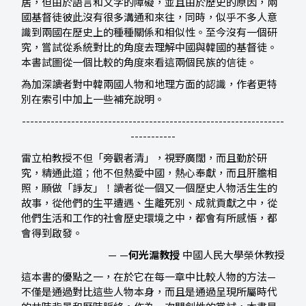
居，但由於語言和文字的障礙，並且由於歷史的原因，兩
國基督徒彼此沒有很多溝通和來往，同時，似乎不多人意
識到兩國在歷史上的種種關係和相似性。至今沒有一個研
究，嘗試從系統對比的角度去理解中國與韓國的基督徒。
本書試圖從一個比較的角度來看這兩個民族的信徒。
為加深讀者對中韓兩國人物和地理方面的認識，作者更特
別在索引中加上一些補充說明。
----------------------------------------------------------------
-----------
雷立柏教授不但「旁觀者清」，視野廣闊，而且勤於研
究，精通此道；他不但熱愛中國，熱心奉獻，而且肝膽相
照，願做「諍友」！讀者從一個又一個歷史人物活生生的
故事，從他們的生平遭遇、生離死別、成就貢獻之中，從
他們生活和工作的社會歷史環境之中，都會有所感悟，都
會得到啟發。
— —
何光滬教授
中國人民大學榮休教授
這本書的優點之一，在於它在每一章中比較人物的方法—
不僅是通過對比這些人物本身，而且是通過呈現所屬時代