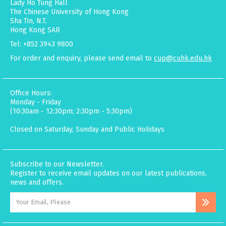
Lady Ho Tung Hall
The Chinese University of Hong Kong
Sha Tin, N.T.
Hong Kong SAR
Tel: +852 3943 9800
For order and enquiry, please send email to
cup@cuhk.edu.hk
Office Hours:
Monday - Friday
(10:30am - 12:30pm; 2:30pm - 5:30pm)
Closed on Saturday, Sunday and Public Holidays
Subscribe to our Newsletter.
Register to receive email updates on our latest publications,
news and offers.