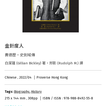
金針度人
費德歷‧史釗域傳
白潔蓮 (Gillian Bickley) 著・邢影 (Rudolph M.) 譯
Chinese , 2022/04
Proverse Hong Kong
Tags:
Biography
,
History
215 x 144 mm , 308pp
ISBN / ISSN : 978-988-8492-55-8