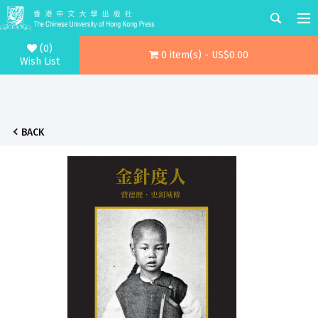
(0)
0 item(s) - US$0.00
Wish List
BACK