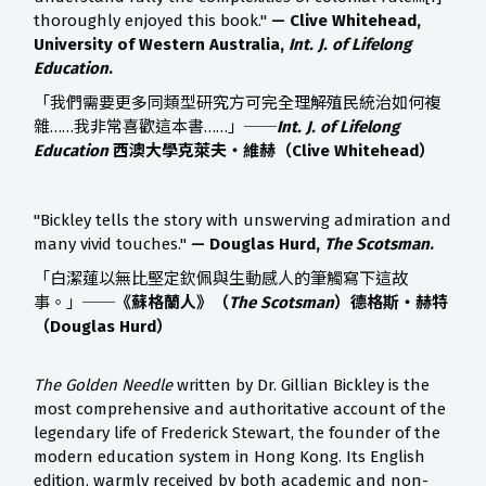
thoroughly enjoyed this book."
— Clive Whitehead,
University of Western Australia,
Int. J. of Lifelong
Education
.
「我們需要更多同類型研究方可完全理解殖民統治如何複
雜……我非常喜歡這本書……」
──
Int. J. of Lifelong
Education
西澳大學克萊夫‧維赫（Clive Whitehead）
"Bickley tells the story with unswerving admiration and
many vivid touches."
— Douglas Hurd,
The Scotsman
.
「白潔蓮以無比堅定欽佩與生動感人的筆觸寫下這故
事。」
──《蘇格蘭人》（
The Scotsman
）德格斯‧赫特
（Douglas Hurd）
The Golden Needle
written by Dr. Gillian Bickley is the
most comprehensive and authoritative account of the
legendary life of Frederick Stewart, the founder of the
modern education system in Hong Kong. Its English
edition, warmly received by both academic and non-