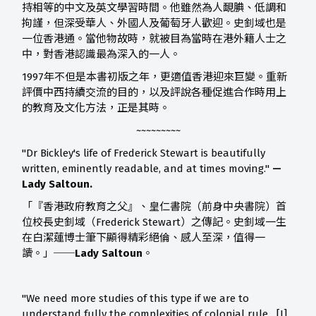
持相等的中文及英文學習時間。他雖然為人靦腆、低調和
拘謹，但深受華人、外國人及葡萄牙人歡迎。史釗域也是
一位香港通。當他物故時，就被目為當時在港外籍人士之
中，對香港認識最為深入的一人。
1997年不但是本書初版之年，更適值香港迎來巨變。重新
評價中西持續交流的目的，以及評說各種促進合作時用上
的教育及文化方法，正是其時。
~~~~~~~~~
"Dr Bickley's life of Frederick Stewart is beautifully
written, eminently readable, and at times moving."
—
Lady Saltoun.
「『香港政府教育之父』、皇仁書院（前身中央書院）首
位校長史釗域（Frederick Stewart）之傳記。史釗域一生
在白潔蓮博士筆下顯得精彩絕倫、感人至深，值得一
讀。」
──Lady Saltoun
。
"We need more studies of this type if we are to
understand fully the complexities of colonial rule....[I]