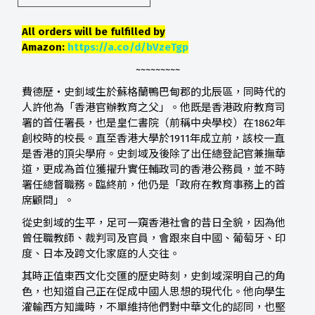
All orders will be fulfilled by
Amazon:
https://a.co/d/bVzeTgp
~~~~~~~~~
費德歷‧史釗域生於蘇格蘭鴨巴甸郡的北辰區，同時代的
人許他為「香港官辦教育之父」。他既是香港政府教育司
署的首任署長，也是皇仁書院（前稱中央學校）在1862年
創校時的校長。直至香港大學於1911年成立前，該校一直
是香港的頂尖學府。史釗域及後除了出任總登記官兼撫華
道，更成為首位獲擢升實任輔政司的香港公務員，並不時
署任總督職務。臨終前，他仍是「政府在教育事務上的首
席顧問」。
從史釗域的生平，足可一窺香港社會的昔日全貌，因為他
曾任職教師、裁判司及官員，會跟來自中國、葡萄牙、印
度、日本及跨文化家庭的人交往。
其時正值東西文化交匯的歷史時刻，史釗域深明自己的角
色，也知道自己正在促成中國人思想的現代化。他向學生
灌輸西方知識時，不單維持他們對中華文化的認同，也堅