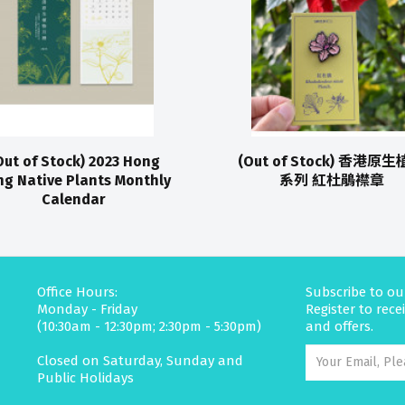
Out of Stock) 2023 Hong
(Out of Stock) 香港原
g Native Plants Monthly
系列 紅杜鵑襟章
Calendar
Office Hours:
Subscribe to ou
Monday - Friday
Register to rec
(10:30am - 12:30pm; 2:30pm - 5:30pm)
and offers.
Closed on Saturday, Sunday and
Public Holidays