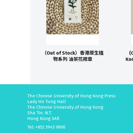
（Out of Stock）香港原生植
(
物系列 油茶花襟章
Kon
The Chinese University of Hong Kong Press
Lady Ho Tung Hall
The Chinese University of Hong Kong
Sha Tin, N.T.
Hong Kong SAR
Tel: +852 3943 9800