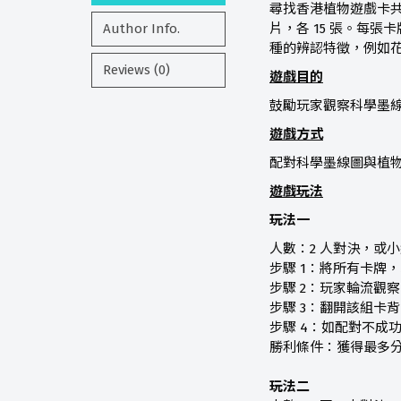
尋找香港植物遊戲卡共
Author Info.
片，各 15 張。每
種的辨認特徵，例如
Reviews (0)
遊戲目的
鼓勵玩家觀察科學墨
遊戲方式
配對科學墨線圖與植
遊戲玩法
玩法一
人數：2 人對決，或
步驟 1：將所有卡牌，
步驟 2：玩家輪流觀
步驟 3：翻開該組卡
步驟 4：如配對不成
勝利條件：獲得最多
玩法二