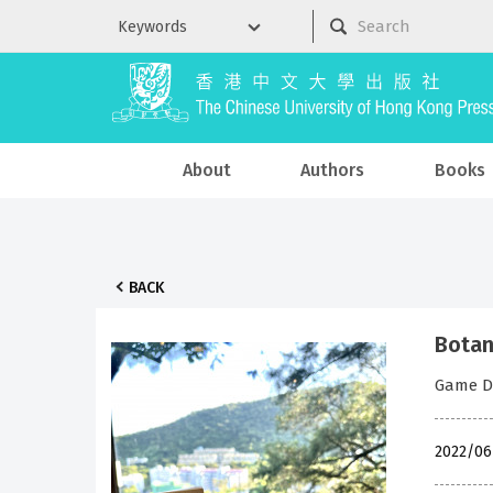
About
Authors
Books
BACK
Botan
Game De
2022/06