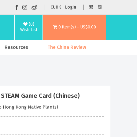
CUHK
Login
繁
简
(0)
0 item(s) - US$0.00
Wish List
Resources
The China Review
ts STEAM Game Card (Chinese)
o Hong Kong Native Plants)