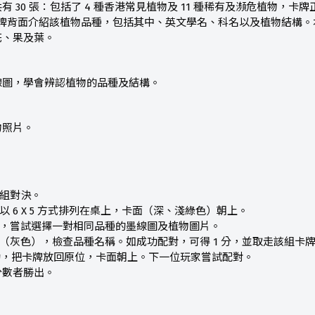
有 30 張：包括了 4 種香港常見植物及 11 種稀有及瀕危植物，
張卡牌背面介紹該植物品種，包括其中、英文學名、科名以及植物結構
花、果及葉。
線圖，學會辨認植物的品種及結構。
物照片。
小組對決。
以 6 X 5 方式排列在桌上，卡面（深、淺綠色）朝上。
察，嘗試選擇一對相同品種的墨線圖及植物圖片。
背（灰色），檢查品種名稱。如成功配對，可得 1 分，並取走該組卡
功，把卡牌放回原位，卡面朝上。下一位玩家嘗試配對。
分數者勝出。