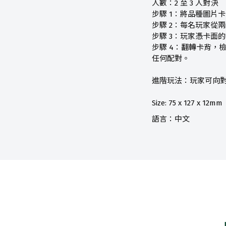
人數：2 至 3 人對決
步驟 1：將品種圖片
步驟 2：每名玩家從
步驟 3：玩家憑卡面
步驟 4：翻轉卡背，
任何配對。
進階玩法：玩家可向對
Size: 75 x 127 x 12mm
語言：中文