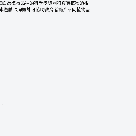
卡牌正面為植物品種的科學墨線圖和真實植物的相
。本遊戲卡牌設計可協助教育者簡介不同植物品
牌。