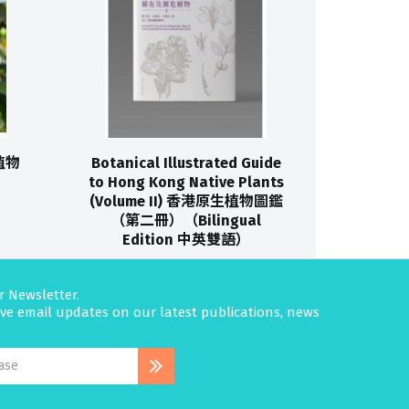
生植物
Botanical Illustrated Guide
to Hong Kong Native Plants
(Volume II) 香港原生植物圖鑑
（第二冊）（Bilingual
Edition 中英雙語）
r Newsletter.
eive email updates on our latest publications, news