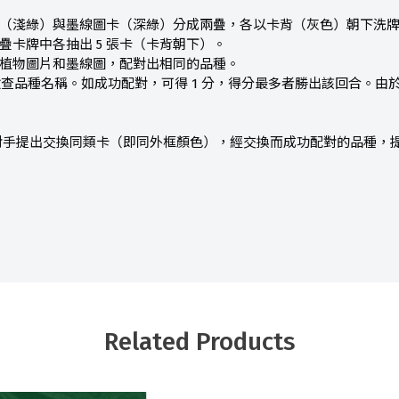
卡（淺綠）與墨線圖卡（深綠）分成兩疊，各以卡背（灰色）朝下洗
兩疊卡牌中各抽出 5 張卡（卡背朝下）。
的植物圖片和墨線圖，配對出相同的品種。
檢查品種名稱。如成功配對，可得 1 分，得分最多者勝出該回合。由於
手提出交換同類卡（即同外框顏色），經交換而成功配對的品種，提出交
Related Products