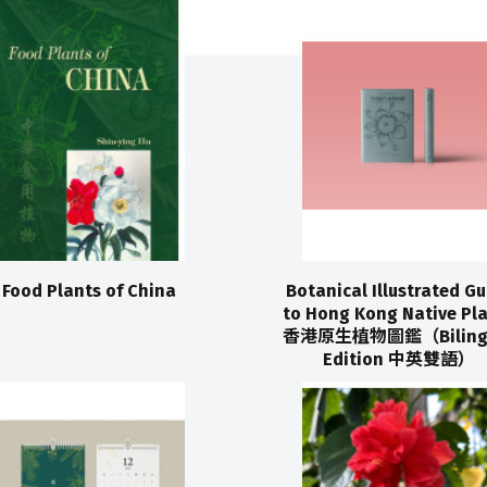
Food Plants of China
Botanical Illustrated Gu
to Hong Kong Native Pl
香港原生植物圖鑑（Biling
Edition 中英雙語）