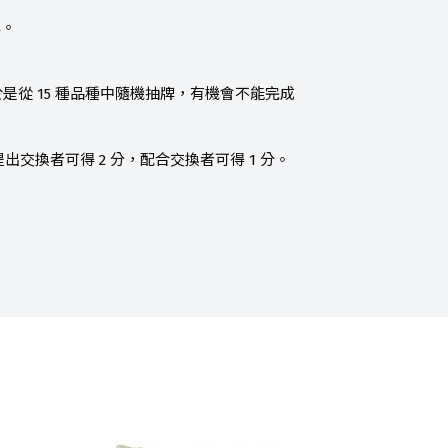
牌。
是從 15 種品種中隨機抽牌，有機會不能完成
換者可得 2 分，配合交換者可得 1 分。