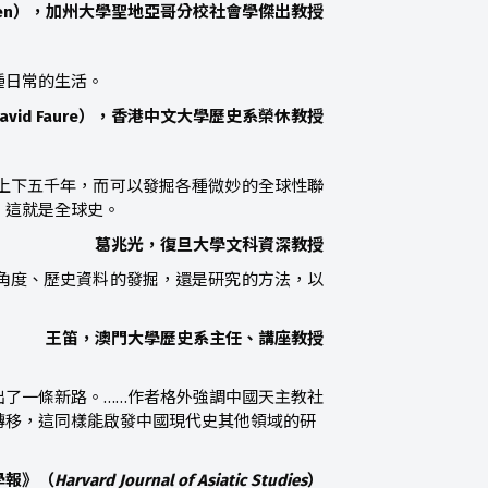
 Madsen），加州大學聖地亞哥分校社會學傑出教授
種日常的生活。
David Faure），香港中文大學歷史系榮休教授
上下五千年，而可以發掘各種微妙的全球性聯
，這就是全球史。
―葛兆光，復旦大學文科資深教授
角度、歷史資料的發掘，還是研究的方法，以
―王笛，澳門大學歷史系主任、講座教授
了一條新路。……作者格外強調中國天主教社
轉移，這同樣能啟發中國現代史其他領域的研
學報》（
Harvard Journal of Asiatic Studies
）