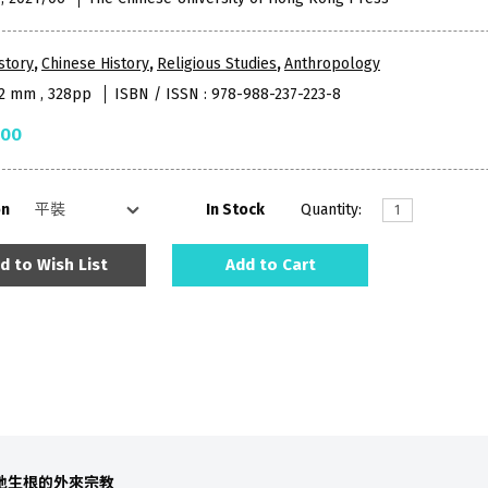
story
,
Chinese History
,
Religious Studies
,
Anthropology
52 mm , 328pp
ISBN / ISSN : 978-988-237-223-8
.00
on
In Stock
Quantity:
d to Wish List
Add to Cart
地生根的外來宗教