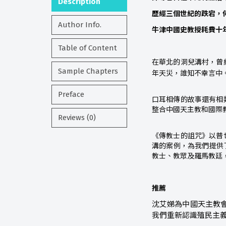
Description
歷經三個世紀的跌宕，
Author Info.
牛津中國史教授耗費十
Table of Content
在華北的洞兒溝村，曾
Sample Chapters
年天災，誰知不幸言中
Preface
口耳相傳的故事還有相
整合中國天主教和國際
Reviews (0)
《傳教士的詛咒》以普
溝的案例，為我們提供
教士、教眾及羅馬教廷
推薦
沈艾娣為中國天主教
我們重新認識殖民主