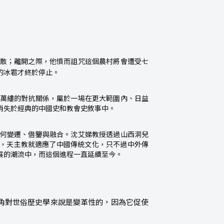
散；離開之際，他憤而詛咒這個農
村將會遭受七
的冰雹才終於停止。
萬縷的對抗關係，屬於一場在更大範圍內、日益
消失於經典的中國史和教會史敘事中。
何變遷、借鑒與融合。沈艾娣教授透過山西洞兒
始，天主教就適應了中國傳統文化，只不過中外傳
展的潮流中，而這個進程一直延續至今。
角對世俗歷史學來說是變革性的，因為它促使