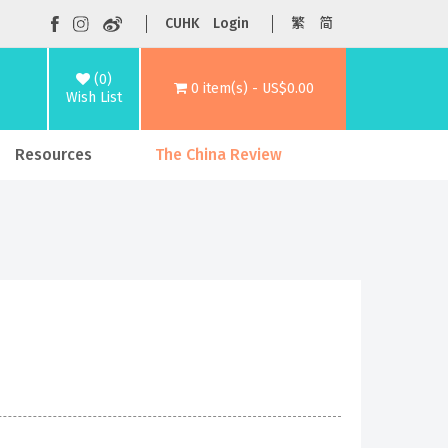
CUHK
Login
繁
简
(0)
0 item(s) - US$0.00
Wish List
Resources
The China Review