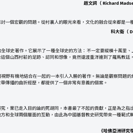
―趙文詞（ Richard
探討一個宏觀的問題。從村裏人的眼光來看，文化的融合從來都是一
―科大衛（ 
的全球史著作。它展示了一種全球史的方法：不一定要縱橫十萬里、
像這個山西村莊的足跡、認同和想像，竟然遠渡重洋連到了羅馬教廷
觀視野有機地結合在一起的一本引人入勝的著作。無論是觀察問題的
在華傳播的曲折經歷，都提供了一個非常有意義的個案。
研究，業已走入目的論的死胡同，本書最了不起的貢獻，正是為之指出
地方和全球兩個層面的互動，由此為中國基督教史研究帶來一種範式
―《哈佛亞洲研究