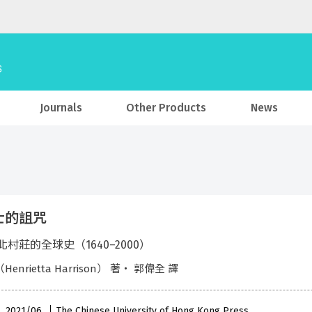
Journals
Other Products
News
士的詛咒
村莊的全球史（1640–2000）
enrietta Harrison） 著・ 郭偉全 譯
 , 2021/06
The Chinese University of Hong Kong Press