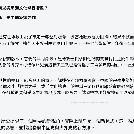
何以與周邊文化漸行漸遠？
年工夫生動凝煉之作
經有位傳教士為了帶
走一尊聖母雕像，被當地教眾極力阻攔，結
果不歡而
。為了
解咒，這些天主教村民走到山上興建了一座
七苦聖母堂，年復一年
類似的版本，它們的共同背景，是傳教士與依附他們的貧苦村民之間千絲
教會的博弈。可惜像洞兒溝這樣天主教已經傳播了三百多年的村莊，一直
世性的視野，結合歐洲的情況，講述在外部力量影響下中國的宗教生態如
了遠超出「禮儀之爭」或「文化適應」的視域—從17世紀耶穌會傳教開
，在各種衝突和妥協中無意地形成一股合力，試圖把本地教會拉到全球發
---------------------
會歷史提供了一個重要的新視角，實際上幾乎是一個新範式。這一視
義的影響，並找出聯繫中國史與世界史的新方法。