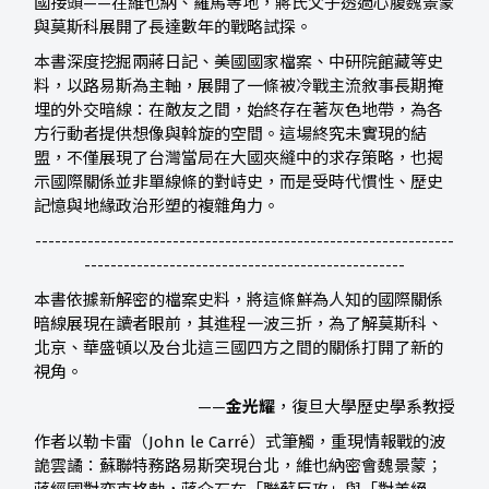
國接頭——在維也納、羅馬等地，蔣氏父子透過心腹魏景蒙
與莫斯科展開了長達數年的戰略試探。
本書深度挖掘兩蔣日記、美國國家檔案、中研院館藏等史
料，以路易斯為主軸，展開了一條被冷戰主流敘事長期掩
埋的外交暗線：在敵友之間，始終存在著灰色地帶，為各
方行動者提供想像與斡旋的空間。這場終究未實現的結
盟，不僅展現了台灣當局在大國夾縫中的求存策略，也揭
示國際關係並非單線條的對峙史，而是受時代慣性、歷史
記憶與地緣政治形塑的複雜角力。
----------------------------------------------------------------
-------------------------------------------------
本書依據新解密的檔案史料，將這條鮮為人知的國際關係
暗線展現在讀者眼前，其進程一波三折，為了解莫斯科、
北京、華盛頓以及台北這三國四方之間的關係打開了新的
視角。
——
金光耀
，復旦大學歷史學系教授
作者以勒卡雷（John le Carré）式筆觸，重現情報戰的波
詭雲譎：蘇聯特務路易斯突現台北，維也納密會魏景蒙；