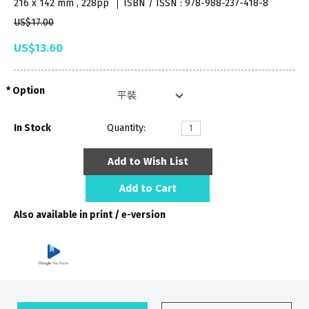
216 x 142 mm , 228pp
ISBN / ISSN : 978-988-237-418-8
US$17.00
US$13.60
Option
In Stock
Quantity:
Add to Wish List
Add to Cart
Also available in print / e-version