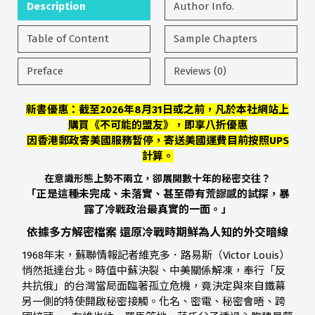
Description
Author Info.
Table of Content
Sample Chapters
Preface
Reviews (0)
新書優惠：截至2026年8月31日或之前，凡於本社網站上
購買《不可能的盟友》，即享八折優惠
因香港郵政寄美國服務暫停，寄送美國運費目前按照UPS
計算。
在意識形態上勢不兩立，卻展開數十年的秘密交往？
「正是這種未完成、未落實、甚至帶有荒謬感的試探，暴
露了冷戰政治最真實的一面。」
依據多方解密檔案 還原冷戰時期鮮為人知的外交暗線
1968年末，蘇聯情報記者維克多．路易斯（Victor Louis）
悄然抵達台北。時值中蘇決裂、中美關係解凍，奉行「反
共抗俄」的台灣當局面臨著孤立危機，竟決定與來自鐵幕
另一側的特使開啟秘密接觸。化名、密電、秘密會晤、跨