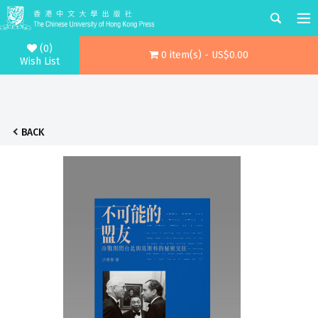
(0)
0 item(s) - US$0.00
Wish List
BACK