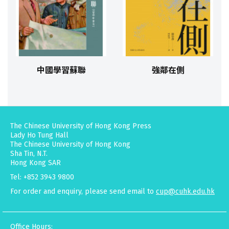
中國學習蘇聯
強鄰在側
The Chinese University of Hong Kong Press
Lady Ho Tung Hall
The Chinese University of Hong Kong
Sha Tin, N.T.
Hong Kong SAR
Tel: +852 3943 9800
For order and enquiry, please send email to
cup@cuhk.edu.hk
Office Hours: