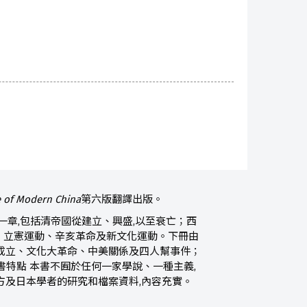
e of Modern China
第六版翻譯出版。
一章,包括清帝國從建立、興盛,以至衰亡；西
、立憲運動、辛亥革命及新文化運動。下冊由
成立、文化大革命、中美關係及四人幫事件；
特點 本書不囿於任何一家學說、一種主義,
方及日本學者的研究和檔案資料,內容充實。