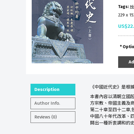
Tags:
Hi
229 x 1
US$22
Opti
Ad
《中國近代史》是根據英
Description
本書內容以清朝立國起
Author Info.
方宗教、帝國主義及
第二十章至四十二章
中國八十年代改革、四
Reviews (0)
開出一種折衷調和的史