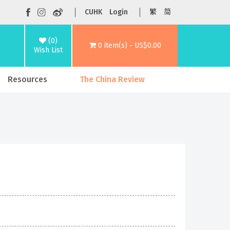
CUHK
Login
繁
简
(0)
0 item(s) - US$0.00
Wish List
Resources
The China Review