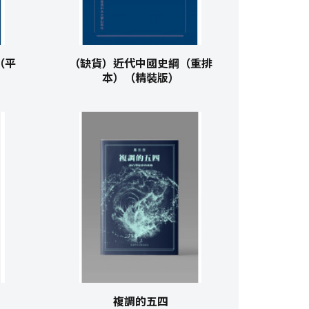
（平
（缺貨）近代中國史綱（重排
本）（精裝版）
複調的五四