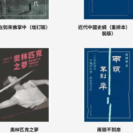
在如來佛掌中（增訂版）
近代中國史綱（重排本）
裝版）
奧林匹克之夢
兩頭不到岸