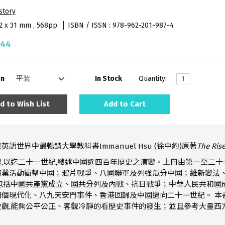
story
52 x 31 mm , 568pp
ISBN / ISSN : 978-962-201-987-4
.44
on
In Stock
Quantity:
d to Wish List
Add to Cart
語世界中最暢銷大學教科書Immanuel Hsu (徐中約)原著
The Ris
,以迄二十一世紀,縷述中國近四百年歷史之演變。上冊由第一至二十
商業活動衝擊中國；鴉片戰爭、八國聯軍及列強瓜分中國；維新變法
,包括中國共產黨成立、國共分列及內戰、抗日戰爭；中華人民共和國
個現代化、八九天安門事件、香港回歸及中國邁向二十一世紀。 本書
觀,能夠公平公正、客觀冷靜的看歷史事件的發生；並且參考大量西