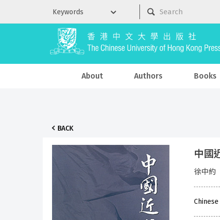
About
Authors
Books
BACK
中國
徐中約
Chinese