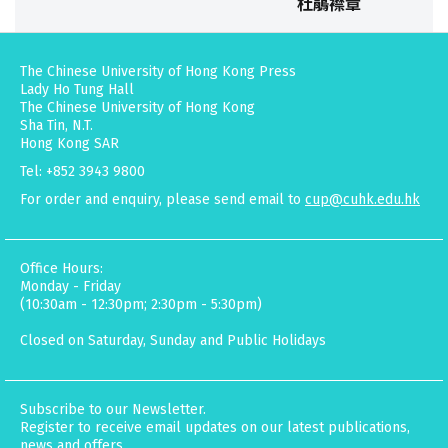
杜鵑襟章
The Chinese University of Hong Kong Press
Lady Ho Tung Hall
The Chinese University of Hong Kong
Sha Tin, N.T.
Hong Kong SAR
Tel: +852 3943 9800
For order and enquiry, please send email to
cup@cuhk.edu.hk
Office Hours:
Monday - Friday
(10:30am - 12:30pm; 2:30pm - 5:30pm)
Closed on Saturday, Sunday and Public Holidays
Subscribe to our Newsletter.
Register to receive email updates on our latest publications,
news and offers.