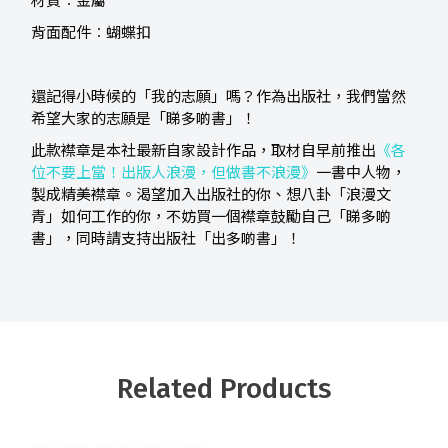
材質︰金屬
背面配件︰蝴蝶扣
還記得小時候的「我的志願」嗎？作為出版社，我們當然
希望大家的志願是「睇多啲書」！
此款襟章是本社最新自家設計作品，取材自早前推出
《各
位不要上當！出版人浪漫，但做書不浪漫》
一書中人物，
製成精美襟章。渴望加入出版社的你、想八卦「浪漫文
青」如何工作的你，不妨買一個襟章鼓勵自己「睇多啲
書」，同時請支持出版社「出多啲書」！
Related Products