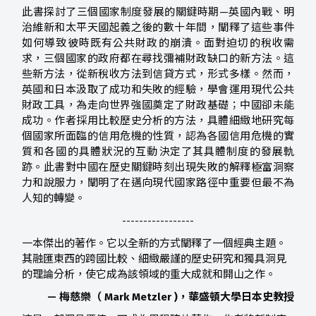
此書探討了三個國家制度發展的關鍵時期—英國內戰、明
治維新和太平天國起義之後的數十年間，闡釋了這些事件
如何導致彼時既有公共財政的崩潰。面對迫切的稅收需
求，三個國家的政府都在尋找彌補財政缺口的新方法。這
些新方法，從新稅收方法到信貸方式，形式多樣。然而，
英國和日本汲取了成功和失敗的經驗，學會運用現代公共
財政工具，為走向世界強國奠定了財政基礎；中國卻未能
成功。作者採用比較歷史分析的方法，具體細緻地研究每
個國家所面臨的信用危機的性質，認為各國信用危機的實
質和各國的具體狀況的互動決定了其具體制度的發展軌
跡。此書對中國在歷史關鍵時刻出現失敗的解釋極富洞察
力和說服力，闡明了在邁向現代國家路徑中重要但最不為
人知的轉變。
-----------------
一本傑出的著作。它以全新的方式闡釋了一個經典主題。
其融匯東西的跨國比較、細緻嚴謹的歷史研究和獨具洞見
的理論分析，使它成為該領域的重大成就和開山之作。
— 梅慈樂（ Mark Metzler )，華盛頓大學日本史教授