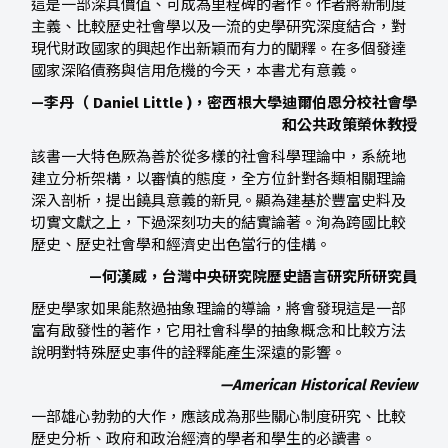
這是一部深具價值、可成為里程碑的著作。作者將新制度
主義、比較歷史社會學以及一流的史學研究深度結合，對
現代財政國家的興起作出新穎而有力的闡釋。在多個發達
國家深陷債務與信用危機的今天，本書尤有意義。
—李丹（ Daniel Little )，密西根大學迪爾伯恩分校社會學
和公共政策榮休教授
該書一大特色厥為善於從多樣的社會科學理論中，系統地
建立分析架構，以審慎的態度，全方位針對各類相關理論
深入剖析，提出饒具意義的新見。顯為建基於豐富史料及
切實文獻之上，下過深刻功夫的結實論著。洵為跨國比較
歷史、歷史社會學和經濟史出色當行的佳構。
—何漢威，台灣中央研究院歷史語言研究所研究員
歷史學家如果能熬過抽象理論的導論，將會發現這是一部
富有啟發性的著作，它用社會科學的抽象概念和比較方法
說明對特殊歷史事件的詮釋能產生深遠的影響。
—American Historical Review
一部雄心勃勃的大作，應該成為那些關心制度研究、比較
歷史分析、政府和政治經濟的學者和學生的必讀書。