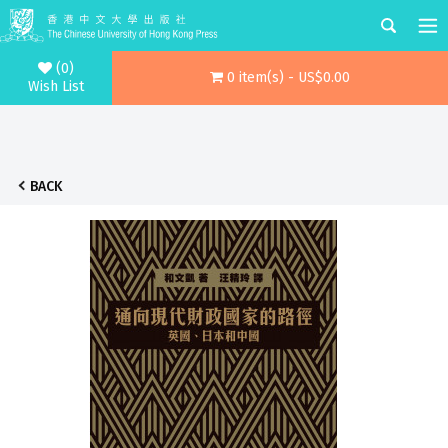
(0)
0 item(s) - US$0.00
Wish List
BACK