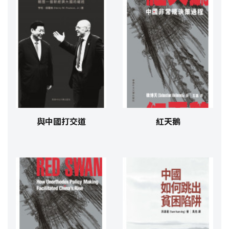
與中國打交道
紅天鵝