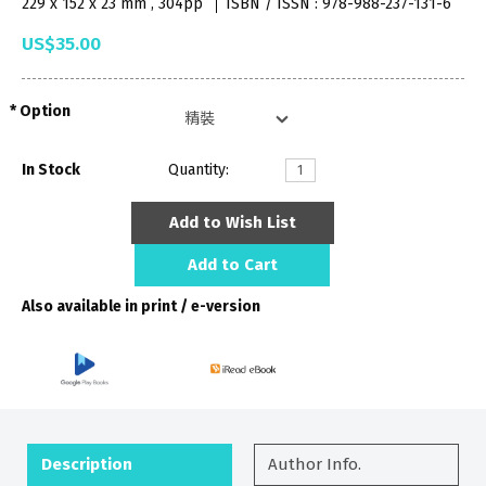
229 x 152 x 23 mm , 304pp
ISBN / ISSN : 978-988-237-131-6
US$35.00
Option
In Stock
Quantity:
Add to Wish List
Add to Cart
Also available in print / e-version
Description
Author Info.