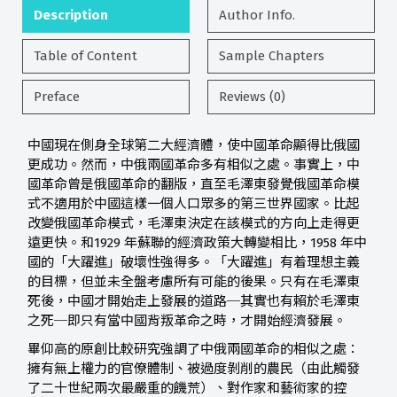
Description
Author Info.
Table of Content
Sample Chapters
Preface
Reviews (0)
中國現在側身全球第二大經濟體，使中國革命顯得比俄國
更成功。然而，中俄兩國革命多有相似之處。事實上，中
國革命曾是俄國革命的翻版，直至毛澤東發覺俄國革命模
式不適用於中國這樣一個人口眾多的第三世界國家。比起
改變俄國革命模式，毛澤東決定在該模式的方向上走得更
遠更快。和1929 年蘇聯的經濟政策大轉變相比，1958 年中
國的「大躍進」破壞性強得多。「大躍進」有着理想主義
的目標，但並未全盤考慮所有可能的後果。只有在毛澤東
死後，中國才開始走上發展的道路─其實也有賴於毛澤東
之死─即只有當中國背叛革命之時，才開始經濟發展。
畢仰高的原創比較研究強調了中俄兩國革命的相似之處：
擁有無上權力的官僚體制、被過度剝削的農民（由此觸發
了二十世紀兩次最嚴重的饑荒）、對作家和藝術家的控