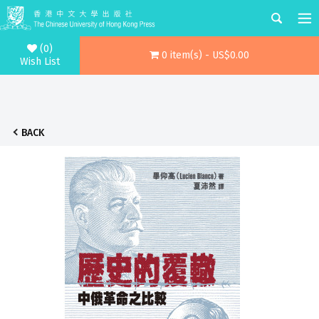
(0)
0 item(s) - US$0.00
Wish List
BACK