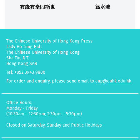
有緣有幸同斯世
鐵水流
The Chinese University of Hong Kong Press
Lady Ho Tung Hall
The Chinese University of Hong Kong
Sha Tin, N.T.
Hong Kong SAR
Tel: +852 3943 9800
For order and enquiry, please send email to
cup@cuhk.edu.hk
Office Hours:
Monday - Friday
(10:30am - 12:30pm; 2:30pm - 5:30pm)
Closed on Saturday, Sunday and Public Holidays