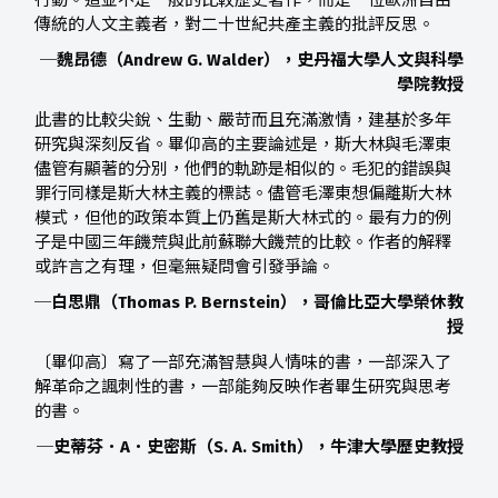
行動。這並不是一般的比較歷史著作，而是一位歐洲自由
傳統的人文主義者，對二十世紀共產主義的批評反思。
─魏昂德（Andrew G. Walder），史丹福大學人文與科學
學院教授
此書的比較尖銳、生動、嚴苛而且充滿激情，建基於多年
研究與深刻反省。畢仰高的主要論述是，斯大林與毛澤東
儘管有顯著的分別，他們的軌跡是相似的。毛犯的錯誤與
罪行同樣是斯大林主義的標誌。儘管毛澤東想偏離斯大林
模式，但他的政策本質上仍舊是斯大林式的。最有力的例
子是中國三年饑荒與此前蘇聯大饑荒的比較。作者的解釋
或許言之有理，但毫無疑問會引發爭論。
─白思鼎（Thomas P. Bernstein），哥倫比亞大學榮休教
授
〔畢仰高〕寫了一部充滿智慧與人情味的書，一部深入了
解革命之諷刺性的書，一部能夠反映作者畢生研究與思考
的書。
─史蒂芬．A．史密斯（S. A. Smith），牛津大學歷史教授