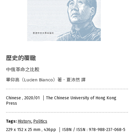
歷史的覆轍
中俄革命之比較
畢仰高（Lucien Bianco）著．夏沛然 譯
Chinese , 2020/01
The Chinese University of Hong Kong
Press
Tags:
History
,
Politics
229 x 152 x 25 mm , 436pp
ISBN / ISSN : 978-988-237-068-5