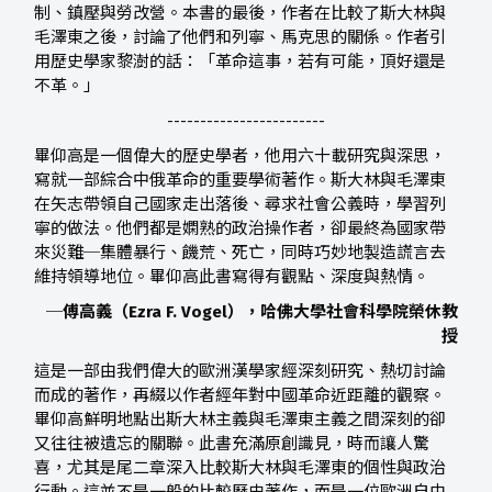
制、鎮壓與勞改營。本書的最後，作者在比較了斯大林與
毛澤東之後，討論了他們和列寧、馬克思的關係。作者引
用歷史學家黎澍的話：「革命這事，若有可能，頂好還是
不革。」
------------------------
畢仰高是一個偉大的歷史學者，他用六十載研究與深思，
寫就一部綜合中俄革命的重要學術著作。斯大林與毛澤東
在矢志帶領自己國家走出落後、尋求社會公義時，學習列
寧的做法。他們都是嫻熟的政治操作者，卻最終為國家帶
來災難─集體暴行、饑荒、死亡，同時巧妙地製造謊言去
維持領導地位。畢仰高此書寫得有觀點、深度與熱情。
─傅高義（Ezra F. Vogel），哈佛大學社會科學院榮休教
授
這是一部由我們偉大的歐洲漢學家經深刻研究、熱切討論
而成的著作，再綴以作者經年對中國革命近距離的觀察。
畢仰高鮮明地點出斯大林主義與毛澤東主義之間深刻的卻
又往往被遺忘的關聯。此書充滿原創識見，時而讓人驚
喜，尤其是尾二章深入比較斯大林與毛澤東的個性與政治