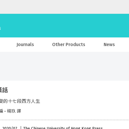
Journals
Other Products
News
漢話
變的十七段西方人生
 • 楊玖 譯
 , 2020/07
The Chinese University of Hong Kong Press