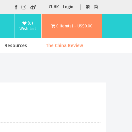
CUHK
Login
繁
简
(0)
0 item(s) - US$0.00
Wish List
Resources
The China Review