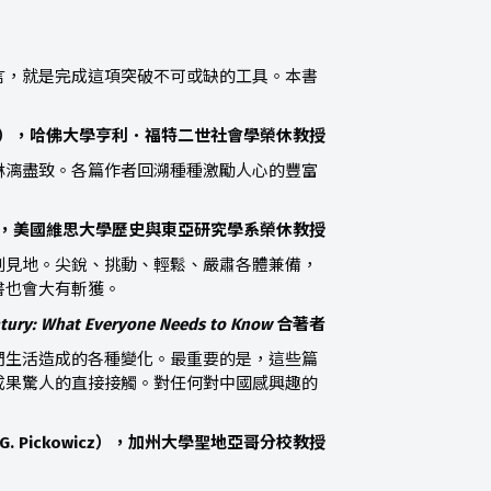
言，就是完成這項突破不可或缺的工具。本書
ogel），哈佛大學亨利．福特二世社會學榮休教授
淋漓盡致。各篇作者回溯種種激勵人心的豐富
rcz），美國維思大學歷史與東亞研究學系榮休教授
刻見地。尖銳、挑動、輕鬆、嚴肅各體兼備，
書也會大有斬獲。
entury: What Everyone Needs to Know
合著者
們生活造成的各種變化。最重要的是，這些篇
成果驚人的直接接觸。對任何對中國感興趣的
 G. Pickowicz），加州大學聖地亞哥分校教授