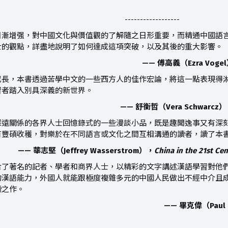
------------------
日漸增强，對中國文化與價值觀的了解隨之日形重要，而精通中國語
士的觀點，詳盡地說明了如何達成這項突破，以及其後的重大影響。
—— 傅高義（Ezra V
成長，本書透過苦學中文的一些西方人的佳作宏論，將這一點表現得
習者踏入別具深義的新世界。
—— 舒衡哲（Vera Schwa
深遠關係的各界人士回憶錄式的一些漫談小品，既是趣聞逸事又有深
有豐碩收穫，對樂於在不同語言或文化之間互相溝通的讀者，讀了本
—— 華志堅（Jeffrey Wasserstrom），
China in the 21st C
合了著名的記者、學者和商界人士，以精彩的文字講述漢語學習對他
的漢語能力，外國人就能跟極度複雜多元的中國人民做出不經中介且
讀之作。
—— 畢克偉（Paul