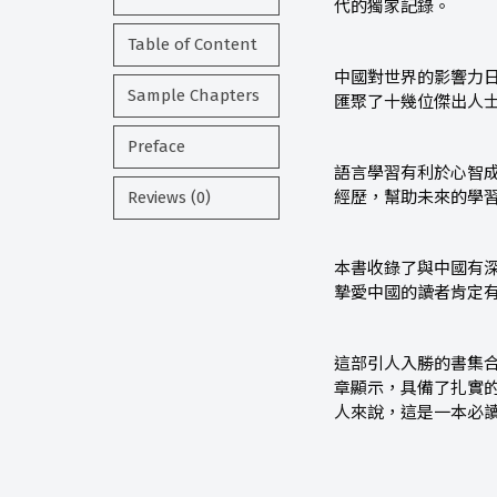
代的獨家記錄。
Table of Content
中國對世界的影響力
Sample Chapters
匯聚了十幾位傑出人
Preface
語言學習有利於心智
Reviews (0)
經歷，幫助未來的學
本書收錄了與中國有
摯愛中國的讀者肯定
這部引人入勝的書集
章顯示，具備了扎實
人來說，這是一本必