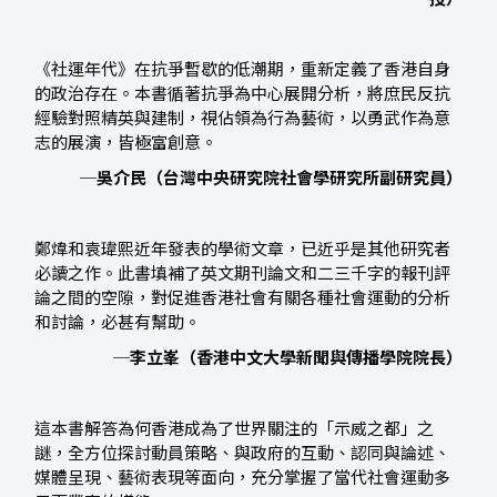
《社運年代》在抗爭暫歇的低潮期，重新定義了香港自身
的政治存在。本書循著抗爭為中心展開分析，將庶民反抗
經驗對照精英與建制，視佔領為行為藝術，以勇武作為意
志的展演，皆極富創意。
─吳介民（台灣中央研究院社會學研究所副研究員）
鄭煒和袁瑋熙近年發表的學術文章，已近乎是其他研究者
必讀之作。此書填補了英文期刊論文和二三千字的報刊評
論之間的空隙，對促進香港社會有關各種社會運動的分析
和討論，必甚有幫助。
─李立峯（香港中文大學新聞與傳播學院院長）
這本書解答為何香港成為了世界關注的「示威之都」之
謎，全方位探討動員策略、與政府的互動、認同與論述、
媒體呈現、藝術表現等面向，充分掌握了當代社會運動多