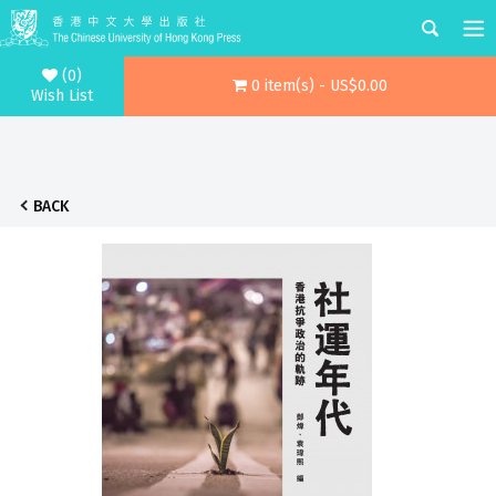
(0)
0 item(s) - US$0.00
Wish List
BACK