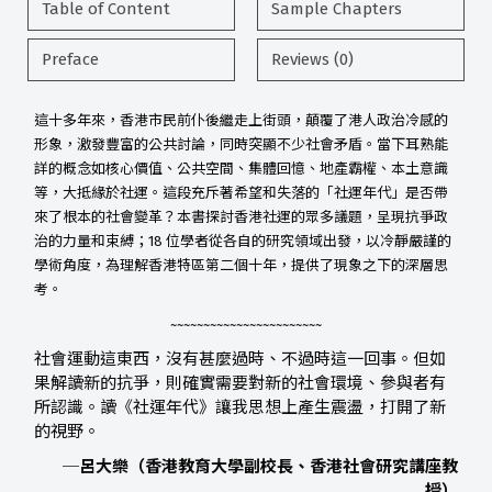
Table of Content
Sample Chapters
Preface
Reviews (0)
這十多年來，香港市民前仆後繼走上街頭，顛覆了港人政治冷感的
形象，激發豐富的公共討論，同時突顯不少社會矛盾。當下耳熟能
詳的概念如核心價值、公共空間、集體回憶、地產霸權、本土意識
等，大抵緣於社運。這段充斥著希望和失落的「社運年代」是否帶
來了根本的社會變革？本書探討香港社運的眾多議題，呈現抗爭政
治的力量和束縛；18 位學者從各自的研究領域出發，以冷靜嚴謹的
學術角度，為理解香港特區第二個十年，提供了現象之下的深層思
考。
~~~~~~~~~~~~~~~~~~~~~~~
社會運動這東西，沒有甚麼過時、不過時這一回事。但如
果解讀新的抗爭，則確實需要對新的社會環境、參與者有
所認識。讀《社運年代》讓我思想上產生震盪，打開了新
的視野。
─呂大樂（香港教育大學副校長、香港社會研究講座教
授）