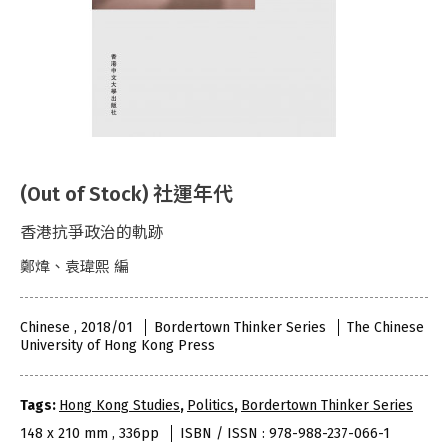
(Out of Stock) 社運年代
香港抗爭政治的軌跡
鄭煒、袁瑋熙 編
Chinese , 2018/01
Bordertown Thinker Series
The Chinese
University of Hong Kong Press
Tags:
Hong Kong Studies
,
Politics
,
Bordertown Thinker Series
148 x 210 mm , 336pp
ISBN / ISSN : 978-988-237-066-1