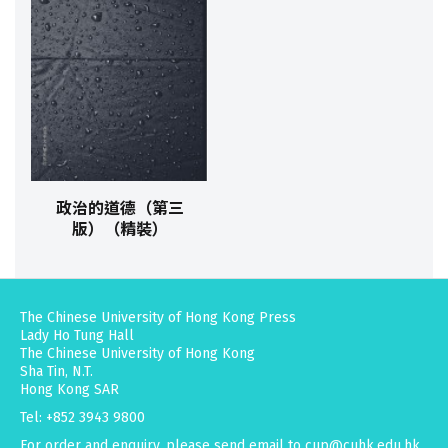
政治的道德（第三
版）（精裝）
The Chinese University of Hong Kong Press
Lady Ho Tung Hall
The Chinese University of Hong Kong
Sha Tin, N.T.
Hong Kong SAR
Tel: +852 3943 9800
For order and enquiry, please send email to
cup@cuhk.edu.hk