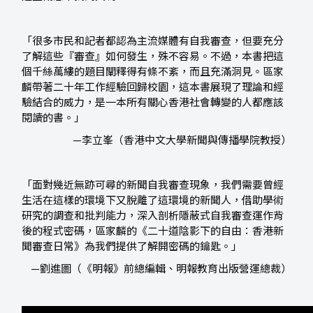
「很多市民和記者都認為主流媒體有自我審查，但要充分
了解這些『審查』如何發生，殊不容易。不過，本書把這
個千絲萬縷的題目闡釋得有條不紊，而且充滿洞見。區家
麟帶著二十年工作經驗回歸校園，這本書展現了理論和經
驗結合的威力，是一本所有關心香港社會轉變的人都應該
閱讀的書。」
—李立峯（香港中文大學新聞與傳播學院教授）
「面對幾近無跡可尋的新聞自我審查現象，我們需要曾經
生活在這樣的環境下又脫離了這環境的新聞人，借助學術
研究的調查和批判能力，深入剖析隱蔽式自我審查運作背
後的程式密碼，區家麟的《二十道陰影下的自由：香港新
聞審查日常》為我們提供了解開密碼的鑰匙。」
—劉進圖（《明報》前總編輯、明報教育出版營運總裁）