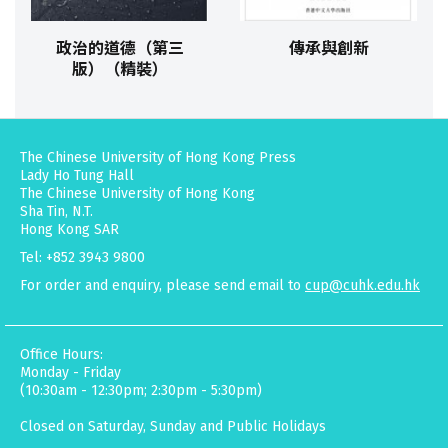
政治的道德（第三
傳承與創新
版）（精裝）
The Chinese University of Hong Kong Press
Lady Ho Tung Hall
The Chinese University of Hong Kong
Sha Tin, N.T.
Hong Kong SAR
Tel: +852 3943 9800
For order and enquiry, please send email to
cup@cuhk.edu.hk
Office Hours:
Monday - Friday
(10:30am - 12:30pm; 2:30pm - 5:30pm)
Closed on Saturday, Sunday and Public Holidays