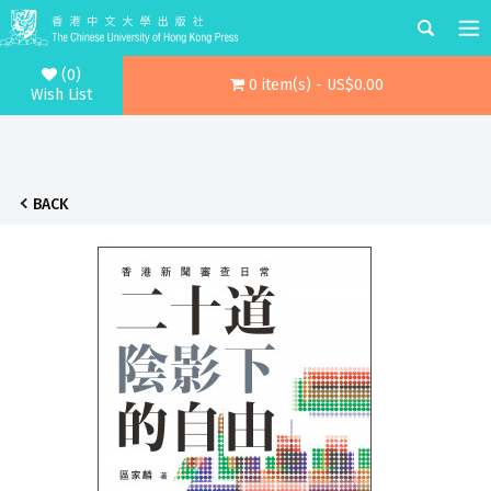
(0)
0 item(s) - US$0.00
Wish List
BACK