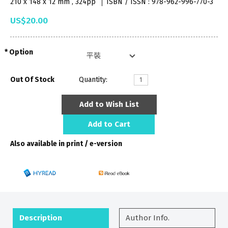
210 x 148 x 12 mm , 324pp
ISBN / ISSN : 978-962-996-770-3
US$20.00
Option
Out Of Stock
Quantity:
Add to Wish List
Add to Cart
Also available in print / e-version
Description
Author Info.