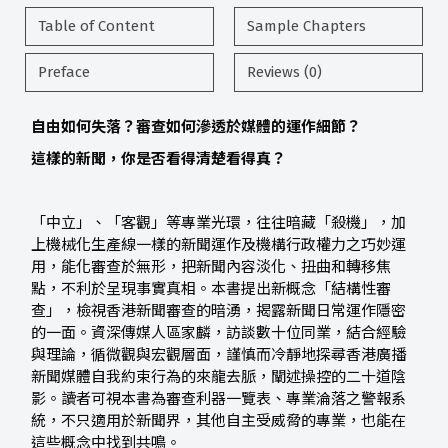
Table of Content
Sample Chapters
Preface
Reviews (0)
自由如何失落？審查如何滲透於媒體的運作細節？
這樣的新聞，你是否看得清楚看得真？
「中立」、「客觀」等專業光環，往往暗藏「殺機」，加
上機械化生產線一樣的新聞運作及機構行政權力之巧妙運
用，能化審查於無形，把新聞內容淡化、扭曲和轉移焦
點，不利於呈現事實真相。本書提出新概念「結構性審
查」，檢視香港新聞審查的暗湧，揭露新聞日常運作隱密
的一面。資深傳媒人區家麟，訪談數十位同業，結合經驗
與理論，循微觀與宏觀層面，謹慎而冷靜地探尋香港廣播
新聞媒體自我約束行為的來龍去脈，闡述操控的二十道陰
影。讀者可視本書為審查利器一覽表、專業淪落之警報系
統，不只適用於新聞界，其他自主受威脅的專業，也能在
這些概念中找到共鳴。